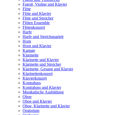
Fagott, Violine und Klavier
Flöte
Flöte und Klavier
Flöte und Streicher
Flöten Ensemble
Flötenkonzert
Harfe
Harfe und Streichquartett
Horn
Horn und Klavier
Kantate
Klarinette
Klarinette und Klavier
Klarinette und Streicher
Klarinette, Gesang und Klavier
Klarinettenkonzert
Klavierkonzert
Kontrabass
Kontrabass und Klavier
Musikalische Ausbildung
Oboe
Oboe und Klavier
Oboe, Klarinette und Klavier
Oratorium