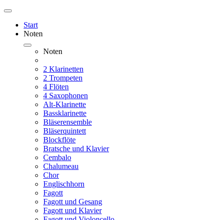
Start
Noten
Noten
2 Klarinetten
2 Trompeten
4 Flöten
4 Saxophonen
Alt-Klarinette
Bassklarinette
Bläserensemble
Bläserquintett
Blockflöte
Bratsche und Klavier
Cembalo
Chalumeau
Chor
Englischhorn
Fagott
Fagott und Gesang
Fagott und Klavier
Fagott und Violoncello