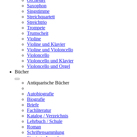
Orchester
Saxophon
Singstimme
Streichquartett
Streichtrio
Trompete
Trumscheit
Violine
Violine und Klavier
Violine und Violoncello
Violoncello
Violoncello und Klavier
Violoncello und Orgel
Bücher
Antiquarische Bücher
Autobiografie
Biografie
Briefe
Fachliteratur
Katalog / Verzeichnis
Lehrbuch / Schule
Roman
Schriftensammlung