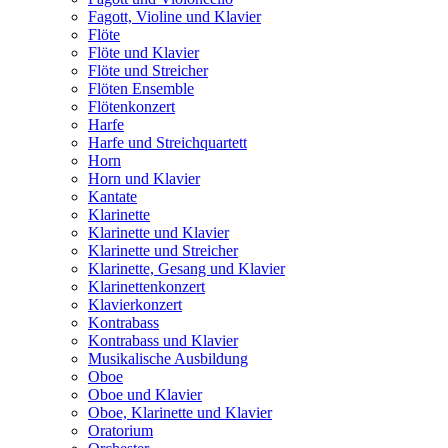
Fagott, Violine und Klavier
Flöte
Flöte und Klavier
Flöte und Streicher
Flöten Ensemble
Flötenkonzert
Harfe
Harfe und Streichquartett
Horn
Horn und Klavier
Kantate
Klarinette
Klarinette und Klavier
Klarinette und Streicher
Klarinette, Gesang und Klavier
Klarinettenkonzert
Klavierkonzert
Kontrabass
Kontrabass und Klavier
Musikalische Ausbildung
Oboe
Oboe und Klavier
Oboe, Klarinette und Klavier
Oratorium