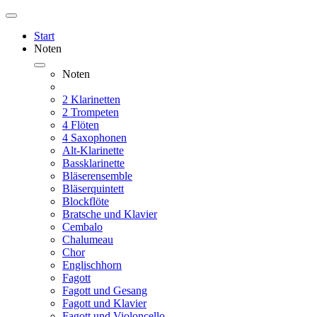
Start
Noten
Noten
2 Klarinetten
2 Trompeten
4 Flöten
4 Saxophonen
Alt-Klarinette
Bassklarinette
Bläserensemble
Bläserquintett
Blockflöte
Bratsche und Klavier
Cembalo
Chalumeau
Chor
Englischhorn
Fagott
Fagott und Gesang
Fagott und Klavier
Fagott und Violoncello