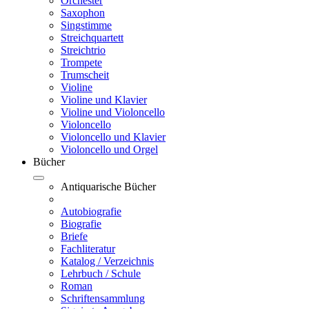
Orchester
Saxophon
Singstimme
Streichquartett
Streichtrio
Trompete
Trumscheit
Violine
Violine und Klavier
Violine und Violoncello
Violoncello
Violoncello und Klavier
Violoncello und Orgel
Bücher
Antiquarische Bücher
Autobiografie
Biografie
Briefe
Fachliteratur
Katalog / Verzeichnis
Lehrbuch / Schule
Roman
Schriftensammlung