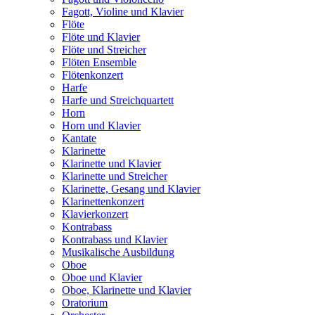
Fagott, Violine und Klavier
Flöte
Flöte und Klavier
Flöte und Streicher
Flöten Ensemble
Flötenkonzert
Harfe
Harfe und Streichquartett
Horn
Horn und Klavier
Kantate
Klarinette
Klarinette und Klavier
Klarinette und Streicher
Klarinette, Gesang und Klavier
Klarinettenkonzert
Klavierkonzert
Kontrabass
Kontrabass und Klavier
Musikalische Ausbildung
Oboe
Oboe und Klavier
Oboe, Klarinette und Klavier
Oratorium