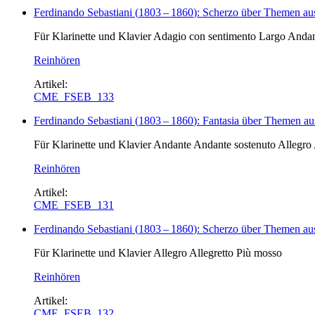
Ferdinando Sebastiani
(
1803
–
1860
)
: Scherzo über Themen aus
Für Klarinette und Klavier Adagio con sentimento Largo Andan
Reinhören
Artikel:
CME_FSEB_133
Ferdinando Sebastiani
(
1803
–
1860
)
: Fantasia über Themen au
Für Klarinette und Klavier Andante Andante sostenuto Allegro
Reinhören
Artikel:
CME_FSEB_131
Ferdinando Sebastiani
(
1803
–
1860
)
: Scherzo über Themen aus
Für Klarinette und Klavier Allegro Allegretto Più mosso
Reinhören
Artikel:
CME_FSEB_132