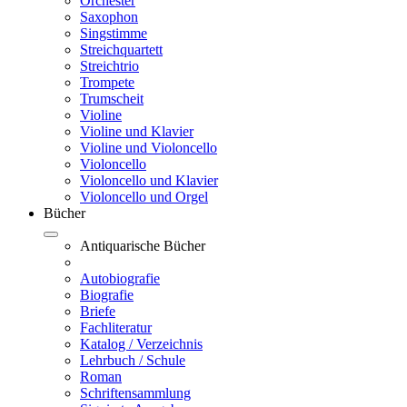
Orchester
Saxophon
Singstimme
Streichquartett
Streichtrio
Trompete
Trumscheit
Violine
Violine und Klavier
Violine und Violoncello
Violoncello
Violoncello und Klavier
Violoncello und Orgel
Bücher
Antiquarische Bücher
Autobiografie
Biografie
Briefe
Fachliteratur
Katalog / Verzeichnis
Lehrbuch / Schule
Roman
Schriftensammlung