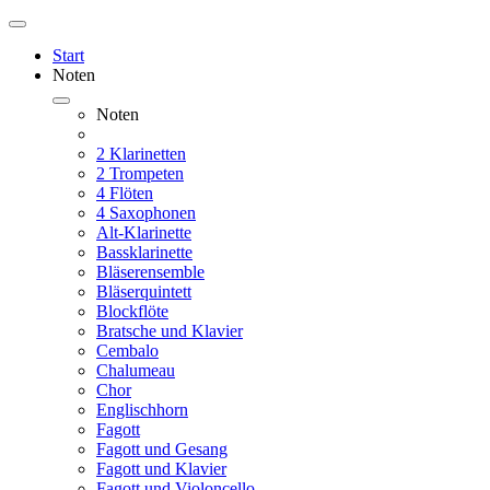
Start
Noten
Noten
2 Klarinetten
2 Trompeten
4 Flöten
4 Saxophonen
Alt-Klarinette
Bassklarinette
Bläserensemble
Bläserquintett
Blockflöte
Bratsche und Klavier
Cembalo
Chalumeau
Chor
Englischhorn
Fagott
Fagott und Gesang
Fagott und Klavier
Fagott und Violoncello