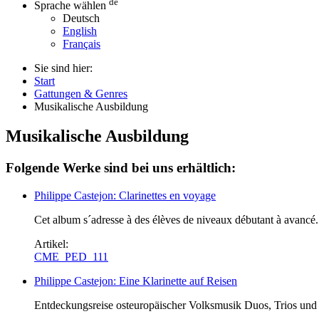
de
Sprache wählen
Deutsch
English
Français
Sie sind hier:
Start
Gattungen & Genres
Musikalische Ausbildung
Musikalische Ausbildung
Folgende Werke sind bei uns erhältlich:
Philippe Castejon: Clarinettes en voyage
Cet album s´adresse à des élèves de niveaux débutant à avancé. 
Artikel:
CME_PED_111
Philippe Castejon: Eine Klarinette auf Reisen
Entdeckungsreise osteuropäischer Volksmusik Duos, Trios und Q