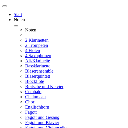
Start
Noten
Noten
2 Klarinetten
2 Trompeten
4 Flöten
4 Saxophonen
Alt-Klarinette
Bassklarinette
Bläserensemble
Bläserquintett
Blockflöte
Bratsche und Klavier
Cembalo
Chalumeau
Chor
Englischhorn
Fagott
Fagott und Gesang
Fagott und Klavier
Fagott und Violoncello