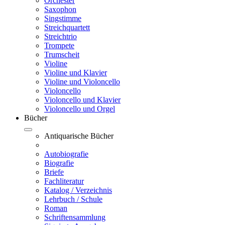
Orchester
Saxophon
Singstimme
Streichquartett
Streichtrio
Trompete
Trumscheit
Violine
Violine und Klavier
Violine und Violoncello
Violoncello
Violoncello und Klavier
Violoncello und Orgel
Bücher
Antiquarische Bücher
Autobiografie
Biografie
Briefe
Fachliteratur
Katalog / Verzeichnis
Lehrbuch / Schule
Roman
Schriftensammlung