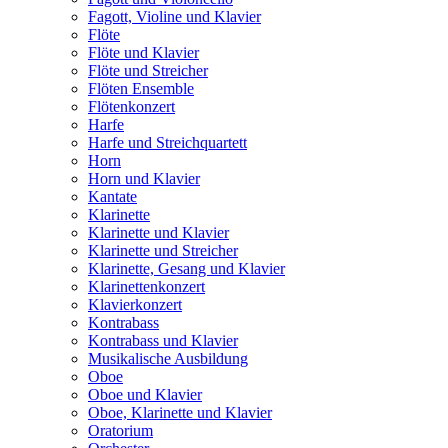
Fagott, Violine und Klavier
Flöte
Flöte und Klavier
Flöte und Streicher
Flöten Ensemble
Flötenkonzert
Harfe
Harfe und Streichquartett
Horn
Horn und Klavier
Kantate
Klarinette
Klarinette und Klavier
Klarinette und Streicher
Klarinette, Gesang und Klavier
Klarinettenkonzert
Klavierkonzert
Kontrabass
Kontrabass und Klavier
Musikalische Ausbildung
Oboe
Oboe und Klavier
Oboe, Klarinette und Klavier
Oratorium