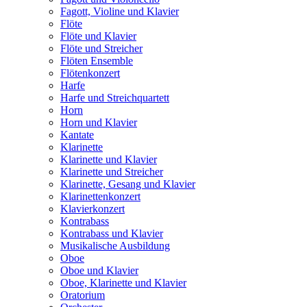
Fagott, Violine und Klavier
Flöte
Flöte und Klavier
Flöte und Streicher
Flöten Ensemble
Flötenkonzert
Harfe
Harfe und Streichquartett
Horn
Horn und Klavier
Kantate
Klarinette
Klarinette und Klavier
Klarinette und Streicher
Klarinette, Gesang und Klavier
Klarinettenkonzert
Klavierkonzert
Kontrabass
Kontrabass und Klavier
Musikalische Ausbildung
Oboe
Oboe und Klavier
Oboe, Klarinette und Klavier
Oratorium