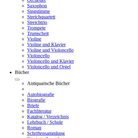
Orchester
Saxophon
Singstimme
Streichquartett
Streichtrio
Trompete
Trumscheit
Violine
Violine und Klavier
Violine und Violoncello
Violoncello
Violoncello und Klavier
Violoncello und Orgel
Bücher
Antiquarische Bücher
Autobiografie
Biografie
Briefe
Fachliteratur
Katalog / Verzeichnis
Lehrbuch / Schule
Roman
Schriftensammlung