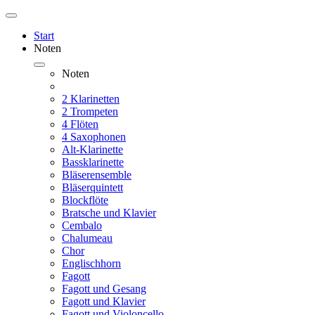
Start
Noten
Noten
2 Klarinetten
2 Trompeten
4 Flöten
4 Saxophonen
Alt-Klarinette
Bassklarinette
Bläserensemble
Bläserquintett
Blockflöte
Bratsche und Klavier
Cembalo
Chalumeau
Chor
Englischhorn
Fagott
Fagott und Gesang
Fagott und Klavier
Fagott und Violoncello