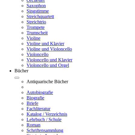
Orchester
Saxophon
Singstimme
Streichquartett
Streichtrio
Trompete
Trumscheit
Violine
Violine und Klavier
Violine und Violoncello
Violoncello
Violoncello und Klavier
Violoncello und Orgel
Bücher
Antiquarische Bücher
Autobiografie
Biografie
Briefe
Fachliteratur
Katalog / Verzeichnis
Lehrbuch / Schule
Roman
Schriftensammlung