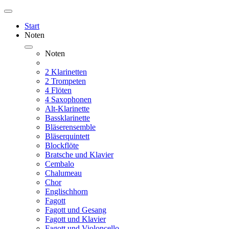
Start
Noten
Noten
2 Klarinetten
2 Trompeten
4 Flöten
4 Saxophonen
Alt-Klarinette
Bassklarinette
Bläserensemble
Bläserquintett
Blockflöte
Bratsche und Klavier
Cembalo
Chalumeau
Chor
Englischhorn
Fagott
Fagott und Gesang
Fagott und Klavier
Fagott und Violoncello