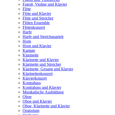
Fagott, Violine und Klavier
Flöte
Flöte und Klavier
Flöte und Streicher
Flöten Ensemble
Flötenkonzert
Harfe
Harfe und Streichquartett
Horn
Horn und Klavier
Kantate
Klarinette
Klarinette und Klavier
Klarinette und Streicher
Klarinette, Gesang und Klavier
Klarinettenkonzert
Klavierkonzert
Kontrabass
Kontrabass und Klavier
Musikalische Ausbildung
Oboe
Oboe und Klavier
Oboe, Klarinette und Klavier
Oratorium