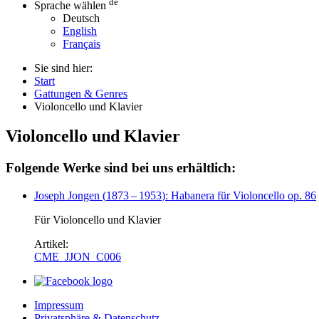
de
Sprache wählen
Deutsch
English
Français
Sie sind hier:
Start
Gattungen & Genres
Violoncello und Klavier
Violoncello und Klavier
Folgende Werke sind bei uns erhältlich:
Joseph Jongen
(
1873
–
1953
)
: Habanera für Violoncello op. 86
Für Violoncello und Klavier
Artikel:
CME_JJON_C006
Impressum
Privatsphäre & Datenschutz