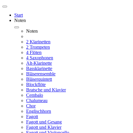
Start
Noten
Noten
2 Klarinetten
2 Trompeten
4 Flöten
4 Saxophonen
Alt-Klarinette
Bassklarinette
Bläserensemble
Bläserquintett
Blockflöte
Bratsche und Klavier
Cembalo
Chalumeau
Chor
Englischhorn
Fagott
Fagott und Gesang
Fagott und Klavier
Fagott und Violoncello