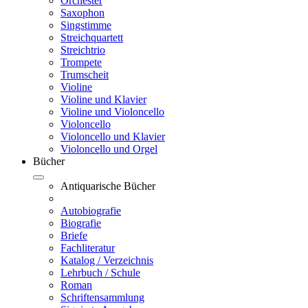
Orchester
Saxophon
Singstimme
Streichquartett
Streichtrio
Trompete
Trumscheit
Violine
Violine und Klavier
Violine und Violoncello
Violoncello
Violoncello und Klavier
Violoncello und Orgel
Bücher
Antiquarische Bücher
Autobiografie
Biografie
Briefe
Fachliteratur
Katalog / Verzeichnis
Lehrbuch / Schule
Roman
Schriftensammlung