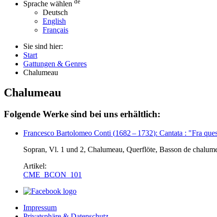
de
Sprache wählen
Deutsch
English
Français
Sie sind hier:
Start
Gattungen & Genres
Chalumeau
Chalumeau
Folgende Werke sind bei uns erhältlich:
Francesco Bartolomeo Conti
(
1682
–
1732
)
: Cantata : "Fra que
Sopran, Vl. 1 und 2, Chalumeau, Querflöte, Basson de chalum
Artikel:
CME_BCON_101
Impressum
Privatsphäre & Datenschutz