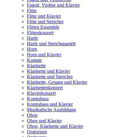
Fagott, Violine und Klavier
Flöte
Flöte und Klavier
Flöte und Streicher
Flöten Ensemble
Flötenkonzert
Harfe
Harfe und Streichquartett
Horn
Horn und Klavier
Kantate
Klarinette
Klarinette und Klavier
Klarinette und Streicher
Klarinette, Gesang und Klavier
Klarinettenkonzert
Klavierkonzert
Kontrabass
Kontrabass und Klavier
Musikalische Ausbildung
Oboe
Oboe und Klavier
Oboe, Klarinette und Klavier
Oratorium