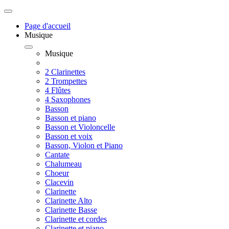
Page d'accueil
Musique
Musique
2 Clarinettes
2 Trompettes
4 Flûtes
4 Saxophones
Basson
Basson et piano
Basson et Violoncelle
Basson et voix
Basson, Violon et Piano
Cantate
Chalumeau
Choeur
Clacevin
Clarinette
Clarinette Alto
Clarinette Basse
Clarinette et cordes
Clarinette et piano