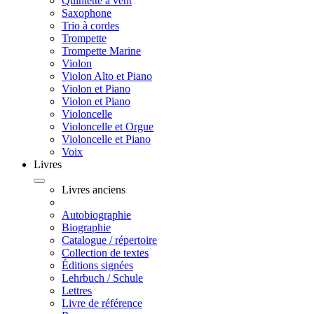
Quintette à vent
Saxophone
Trio à cordes
Trompette
Trompette Marine
Violon
Violon Alto et Piano
Violon et Piano
Violon et Piano
Violoncelle
Violoncelle et Orgue
Violoncelle et Piano
Voix
Livres
Livres anciens
Autobiographie
Biographie
Catalogue / répertoire
Collection de textes
Éditions signées
Lehrbuch / Schule
Lettres
Livre de référence