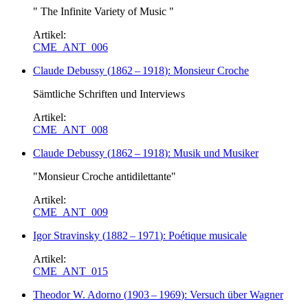
" The Infinite Variety of Music "
Artikel:
CME_ANT_006
Claude Debussy
(
1862
–
1918
)
: Monsieur Croche
Sämtliche Schriften und Interviews
Artikel:
CME_ANT_008
Claude Debussy
(
1862
–
1918
)
: Musik und Musiker
"Monsieur Croche antidilettante"
Artikel:
CME_ANT_009
Igor Stravinsky
(
1882
–
1971
)
: Poétique musicale
Artikel:
CME_ANT_015
Theodor W. Adorno
(
1903
–
1969
)
: Versuch über Wagner