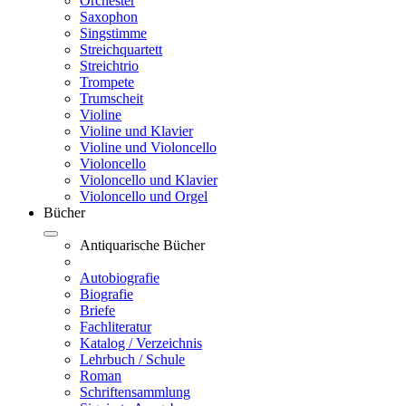
Orchester
Saxophon
Singstimme
Streichquartett
Streichtrio
Trompete
Trumscheit
Violine
Violine und Klavier
Violine und Violoncello
Violoncello
Violoncello und Klavier
Violoncello und Orgel
Bücher
Antiquarische Bücher
Autobiografie
Biografie
Briefe
Fachliteratur
Katalog / Verzeichnis
Lehrbuch / Schule
Roman
Schriftensammlung