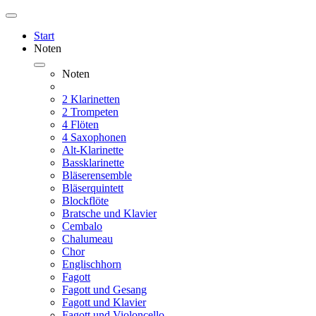
Start
Noten
Noten
2 Klarinetten
2 Trompeten
4 Flöten
4 Saxophonen
Alt-Klarinette
Bassklarinette
Bläserensemble
Bläserquintett
Blockflöte
Bratsche und Klavier
Cembalo
Chalumeau
Chor
Englischhorn
Fagott
Fagott und Gesang
Fagott und Klavier
Fagott und Violoncello