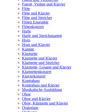
Fagott, Violine und Klavier
Flöte
Flöte und Klavier
Flöte und Streicher
Flöten Ensemble
Flötenkonzert
Harfe
Harfe und Streichquartett
Horn
Horn und Klavier
Kantate
Klarinette
Klarinette und Klavier
Klarinette und Streicher
Klarinette, Gesang und Klavier
Klarinettenkonzert
Klavierkonzert
Kontrabass
Kontrabass und Klavier
Musikalische Ausbildung
Oboe
Oboe und Klavier
Oboe, Klarinette und Klavier
Oratorium