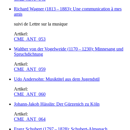
Richard Wagner
(
1813
–
1883
)
: Une communication à mes
amis
suivi de Lettre sur la musique
Artikel:
CME_ANT_053
Walther von der Vogelweide
(
1170
–
1230
)
: Minnesang und
Spruchdichtung
Artikel:
CME_ANT_059
Udo Andersohn: Musiktitel aus dem Jugendstil
Artikel:
CME_ANT_060
Johann-Jakob Hässlin: Der Gürzenich zu Köln
Artikel:
CME_ANT_064
Franz Schubert
(
1797
–
1828
)
: Schubert-Almanach