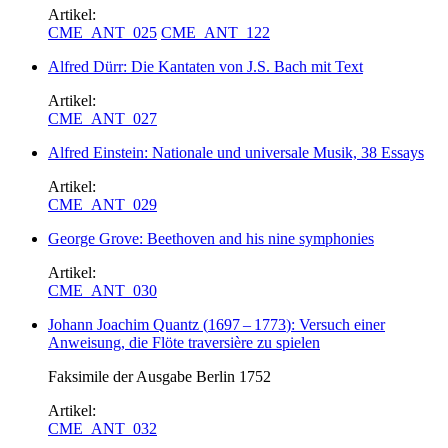
Artikel:
CME_ANT_025
CME_ANT_122
Alfred Dürr: Die Kantaten von J.S. Bach mit Text
Artikel:
CME_ANT_027
Alfred Einstein: Nationale und universale Musik, 38 Essays
Artikel:
CME_ANT_029
George Grove: Beethoven and his nine symphonies
Artikel:
CME_ANT_030
Johann Joachim Quantz
(
1697
–
1773
)
: Versuch einer
Anweisung, die Flöte traversière zu spielen
Faksimile der Ausgabe Berlin 1752
Artikel:
CME_ANT_032