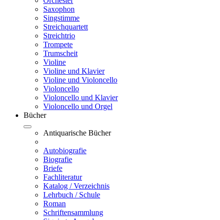
Orchester
Saxophon
Singstimme
Streichquartett
Streichtrio
Trompete
Trumscheit
Violine
Violine und Klavier
Violine und Violoncello
Violoncello
Violoncello und Klavier
Violoncello und Orgel
Bücher
Antiquarische Bücher
Autobiografie
Biografie
Briefe
Fachliteratur
Katalog / Verzeichnis
Lehrbuch / Schule
Roman
Schriftensammlung