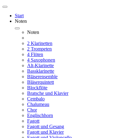
Start
Noten
Noten
2 Klarinetten
2 Trompeten
4 Flöten
4 Saxophonen
Alt-Klarinette
Bassklarinette
Bläserensemble
Bläserquintett
Blockflöte
Bratsche und Klavier
Cembalo
Chalumeau
Chor
Englischhorn
Fagott
Fagott und Gesang
Fagott und Klavier
Fagott und Violoncello