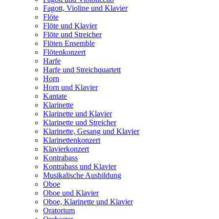
Fagott, Violine und Klavier
Flöte
Flöte und Klavier
Flöte und Streicher
Flöten Ensemble
Flötenkonzert
Harfe
Harfe und Streichquartett
Horn
Horn und Klavier
Kantate
Klarinette
Klarinette und Klavier
Klarinette und Streicher
Klarinette, Gesang und Klavier
Klarinettenkonzert
Klavierkonzert
Kontrabass
Kontrabass und Klavier
Musikalische Ausbildung
Oboe
Oboe und Klavier
Oboe, Klarinette und Klavier
Oratorium