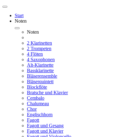
Start
Noten
Noten
2 Klarinetten
2 Trompeten
4 Flöten
4 Saxophonen
Alt-Klarinette
Bassklarinette
Bläserensemble
Bläserquintett
Blockflöte
Bratsche und Klavier
Cembalo
Chalumeau
Chor
Englischhorn
Fagott
Fagott und Gesang
Fagott und Klavier
Fagott und Violoncello