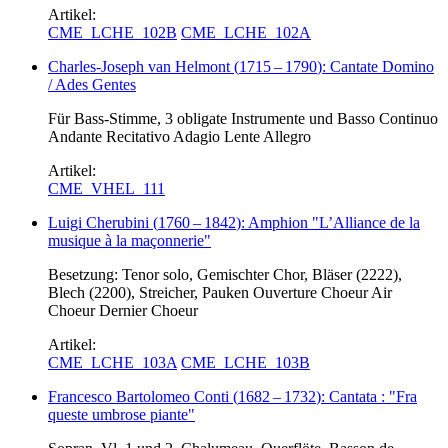
Artikel:
CME_LCHE_102B
CME_LCHE_102A
Charles-Joseph van Helmont
(
1715
–
1790
)
: Cantate Domino
/ Ades Gentes
Für Bass-Stimme, 3 obligate Instrumente und Basso Continuo
Andante Recitativo Adagio Lente Allegro
Artikel:
CME_VHEL_111
Luigi Cherubini
(
1760
–
1842
)
: Amphion "L’Alliance de la
musique à la maçonnerie"
Besetzung: Tenor solo, Gemischter Chor, Bläser (2222),
Blech (2200), Streicher, Pauken Ouverture Choeur Air
Choeur Dernier Choeur
Artikel:
CME_LCHE_103A
CME_LCHE_103B
Francesco Bartolomeo Conti
(
1682
–
1732
)
: Cantata : "Fra
queste umbrose piante"