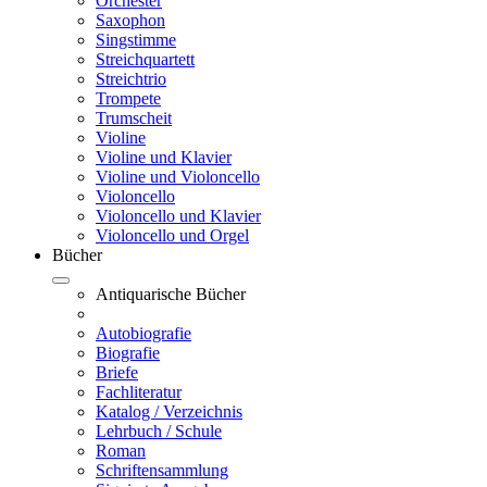
Orchester
Saxophon
Singstimme
Streichquartett
Streichtrio
Trompete
Trumscheit
Violine
Violine und Klavier
Violine und Violoncello
Violoncello
Violoncello und Klavier
Violoncello und Orgel
Bücher
Antiquarische Bücher
Autobiografie
Biografie
Briefe
Fachliteratur
Katalog / Verzeichnis
Lehrbuch / Schule
Roman
Schriftensammlung