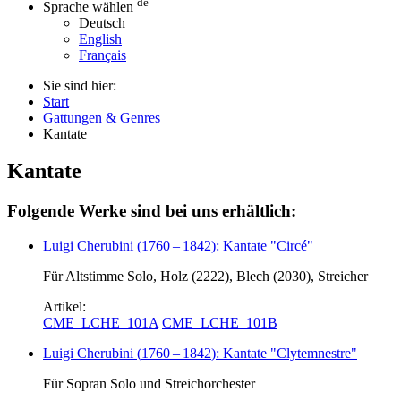
de
Sprache wählen
Deutsch
English
Français
Sie sind hier:
Start
Gattungen & Genres
Kantate
Kantate
Folgende Werke sind bei uns erhältlich:
Luigi Cherubini
(
1760
–
1842
)
: Kantate "Circé"
Für Altstimme Solo, Holz (2222), Blech (2030), Streicher
Artikel:
CME_LCHE_101A
CME_LCHE_101B
Luigi Cherubini
(
1760
–
1842
)
: Kantate "Clytemnestre"
Für Sopran Solo und Streichorchester