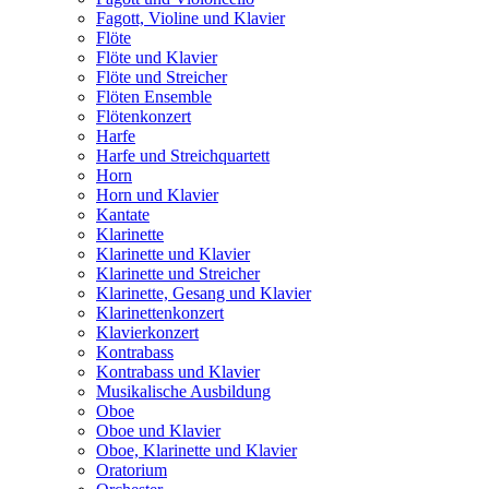
Fagott, Violine und Klavier
Flöte
Flöte und Klavier
Flöte und Streicher
Flöten Ensemble
Flötenkonzert
Harfe
Harfe und Streichquartett
Horn
Horn und Klavier
Kantate
Klarinette
Klarinette und Klavier
Klarinette und Streicher
Klarinette, Gesang und Klavier
Klarinettenkonzert
Klavierkonzert
Kontrabass
Kontrabass und Klavier
Musikalische Ausbildung
Oboe
Oboe und Klavier
Oboe, Klarinette und Klavier
Oratorium