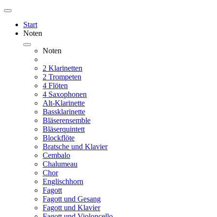
Start
Noten
Noten
2 Klarinetten
2 Trompeten
4 Flöten
4 Saxophonen
Alt-Klarinette
Bassklarinette
Bläserensemble
Bläserquintett
Blockflöte
Bratsche und Klavier
Cembalo
Chalumeau
Chor
Englischhorn
Fagott
Fagott und Gesang
Fagott und Klavier
Fagott und Violoncello