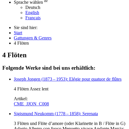
de
Sprache wählen
Deutsch
English
Français
Sie sind hier:
Start
Gattungen & Genres
4 Flöten
4 Flöten
Folgende Werke sind bei uns erhältlich:
Joseph Jongen
(
1873
–
1953
)
: Elégie pour quatuor de flûtes
4 Flöten Assez lent
Artikel:
CME_JJON_C008
Sigismund Neukomm
(
1778
–
1858
)
: Serenata
3 Flöten und Flöte d’amore (oder Klarinette in B / Flöte in G)
Adagio Allegro con fuoco Menuetto vivace Andante Marcia: