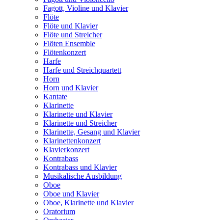
Fagott, Violine und Klavier
Flöte
Flöte und Klavier
Flöte und Streicher
Flöten Ensemble
Flötenkonzert
Harfe
Harfe und Streichquartett
Horn
Horn und Klavier
Kantate
Klarinette
Klarinette und Klavier
Klarinette und Streicher
Klarinette, Gesang und Klavier
Klarinettenkonzert
Klavierkonzert
Kontrabass
Kontrabass und Klavier
Musikalische Ausbildung
Oboe
Oboe und Klavier
Oboe, Klarinette und Klavier
Oratorium