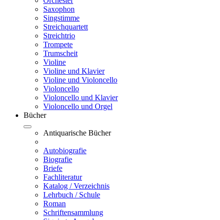
Orchester
Saxophon
Singstimme
Streichquartett
Streichtrio
Trompete
Trumscheit
Violine
Violine und Klavier
Violine und Violoncello
Violoncello
Violoncello und Klavier
Violoncello und Orgel
Bücher
Antiquarische Bücher
Autobiografie
Biografie
Briefe
Fachliteratur
Katalog / Verzeichnis
Lehrbuch / Schule
Roman
Schriftensammlung