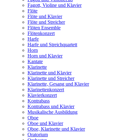
Fagott, Violine und Klavier
Flöte
Flöte und Klavier
Flöte und Streicher
Flöten Ensemble
Flötenkonzert
Harfe
Harfe und Streichquartett
Horn
Horn und Klavier
Kantate
Klarinette
Klarinette und Klavier
Klarinette und Streicher
Klarinette, Gesang und Klavier
Klarinettenkonzert
Klavierkonzert
Kontrabass
Kontrabass und Klavier
Musikalische Ausbildung
Oboe
Oboe und Klavier
Oboe, Klarinette und Klavier
Oratorium