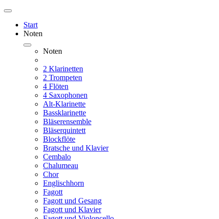
Start
Noten
Noten
2 Klarinetten
2 Trompeten
4 Flöten
4 Saxophonen
Alt-Klarinette
Bassklarinette
Bläserensemble
Bläserquintett
Blockflöte
Bratsche und Klavier
Cembalo
Chalumeau
Chor
Englischhorn
Fagott
Fagott und Gesang
Fagott und Klavier
Fagott und Violoncello