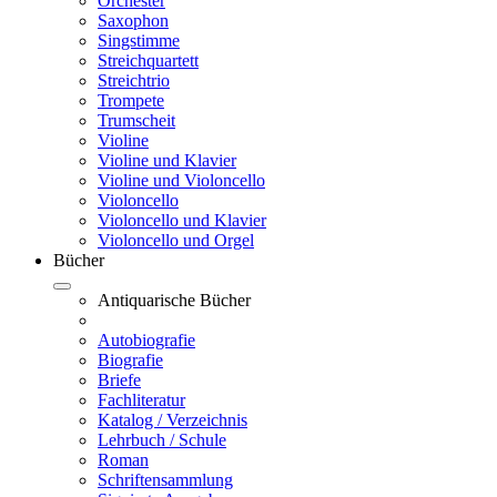
Orchester
Saxophon
Singstimme
Streichquartett
Streichtrio
Trompete
Trumscheit
Violine
Violine und Klavier
Violine und Violoncello
Violoncello
Violoncello und Klavier
Violoncello und Orgel
Bücher
Antiquarische Bücher
Autobiografie
Biografie
Briefe
Fachliteratur
Katalog / Verzeichnis
Lehrbuch / Schule
Roman
Schriftensammlung