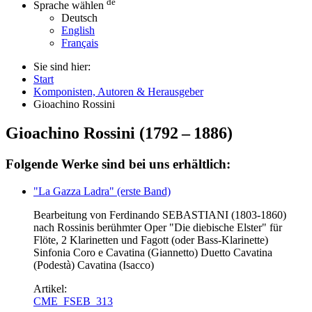
de
Sprache wählen
Deutsch
English
Français
Sie sind hier:
Start
Komponisten, Autoren & Herausgeber
Gioachino Rossini
Gioachino Rossini
(
1792
–
1886
)
Folgende Werke sind bei uns erhältlich:
"La Gazza Ladra" (erste Band)
Bearbeitung von Ferdinando SEBASTIANI (1803-1860)
nach Rossinis berühmter Oper "Die diebische Elster" für
Flöte, 2 Klarinetten und Fagott (oder Bass-Klarinette)
Sinfonia Coro e Cavatina (Giannetto) Duetto Cavatina
(Podestà) Cavatina (Isacco)
Artikel:
CME_FSEB_313