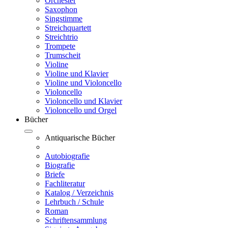
Orchester
Saxophon
Singstimme
Streichquartett
Streichtrio
Trompete
Trumscheit
Violine
Violine und Klavier
Violine und Violoncello
Violoncello
Violoncello und Klavier
Violoncello und Orgel
Bücher
Antiquarische Bücher
Autobiografie
Biografie
Briefe
Fachliteratur
Katalog / Verzeichnis
Lehrbuch / Schule
Roman
Schriftensammlung