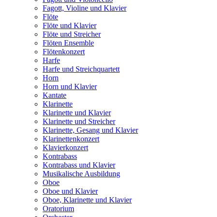
Fagott, Violine und Klavier
Flöte
Flöte und Klavier
Flöte und Streicher
Flöten Ensemble
Flötenkonzert
Harfe
Harfe und Streichquartett
Horn
Horn und Klavier
Kantate
Klarinette
Klarinette und Klavier
Klarinette und Streicher
Klarinette, Gesang und Klavier
Klarinettenkonzert
Klavierkonzert
Kontrabass
Kontrabass und Klavier
Musikalische Ausbildung
Oboe
Oboe und Klavier
Oboe, Klarinette und Klavier
Oratorium