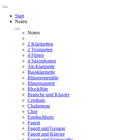
Start
Noten
Noten
2 Klarinetten
2 Trompeten
4 Flöten
4 Saxophonen
Alt-Klarinette
Bassklarinette
Bläserensemble
Bläserquintett
Blockflöte
Bratsche und Klavier
Cembalo
Chalumeau
Chor
Englischhorn
Fagott
Fagott und Gesang
Fagott und Klavier
Fagott und Violoncello