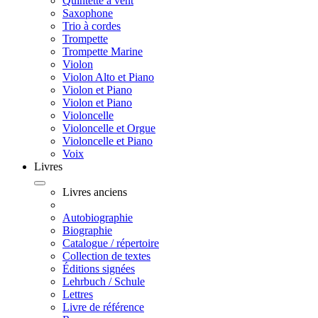
Quintette à vent
Saxophone
Trio à cordes
Trompette
Trompette Marine
Violon
Violon Alto et Piano
Violon et Piano
Violon et Piano
Violoncelle
Violoncelle et Orgue
Violoncelle et Piano
Voix
Livres
Livres anciens
Autobiographie
Biographie
Catalogue / répertoire
Collection de textes
Éditions signées
Lehrbuch / Schule
Lettres
Livre de référence