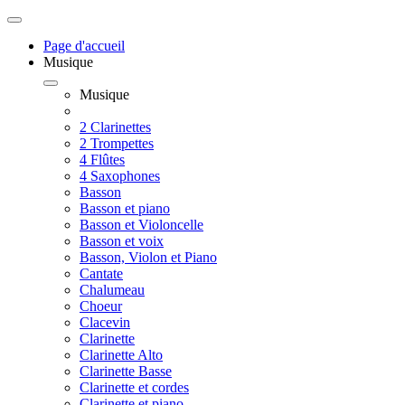
Page d'accueil
Musique
Musique
2 Clarinettes
2 Trompettes
4 Flûtes
4 Saxophones
Basson
Basson et piano
Basson et Violoncelle
Basson et voix
Basson, Violon et Piano
Cantate
Chalumeau
Choeur
Clacevin
Clarinette
Clarinette Alto
Clarinette Basse
Clarinette et cordes
Clarinette et piano