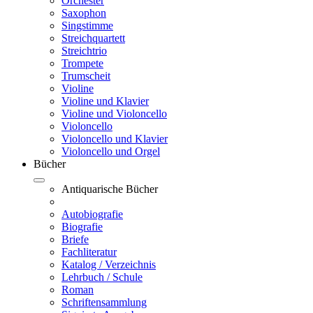
Orchester
Saxophon
Singstimme
Streichquartett
Streichtrio
Trompete
Trumscheit
Violine
Violine und Klavier
Violine und Violoncello
Violoncello
Violoncello und Klavier
Violoncello und Orgel
Bücher
Antiquarische Bücher
Autobiografie
Biografie
Briefe
Fachliteratur
Katalog / Verzeichnis
Lehrbuch / Schule
Roman
Schriftensammlung