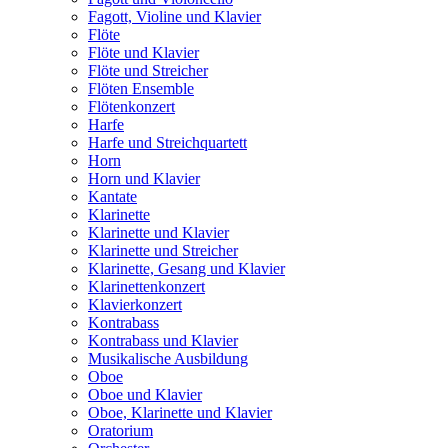
Fagott, Violine und Klavier
Flöte
Flöte und Klavier
Flöte und Streicher
Flöten Ensemble
Flötenkonzert
Harfe
Harfe und Streichquartett
Horn
Horn und Klavier
Kantate
Klarinette
Klarinette und Klavier
Klarinette und Streicher
Klarinette, Gesang und Klavier
Klarinettenkonzert
Klavierkonzert
Kontrabass
Kontrabass und Klavier
Musikalische Ausbildung
Oboe
Oboe und Klavier
Oboe, Klarinette und Klavier
Oratorium