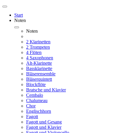
Start
Noten
Noten
2 Klarinetten
2 Trompeten
4 Flöten
4 Saxophonen
Alt-Klarinette
Bassklarinette
Bläserensemble
Bläserquintett
Blockflöte
Bratsche und Klavier
Cembalo
Chalumeau
Chor
Englischhorn
Fagott
Fagott und Gesang
Fagott und Klavier
Fagott und Violoncello