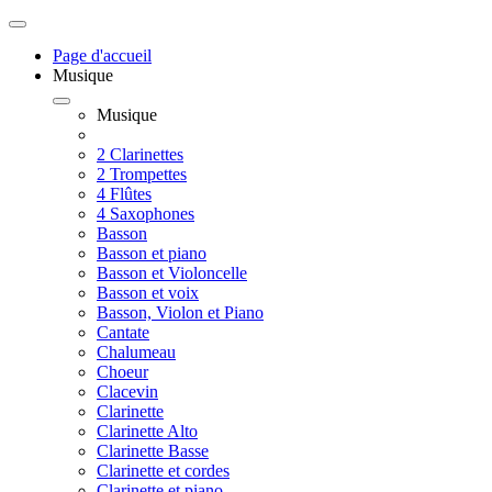
Page d'accueil
Musique
Musique
2 Clarinettes
2 Trompettes
4 Flûtes
4 Saxophones
Basson
Basson et piano
Basson et Violoncelle
Basson et voix
Basson, Violon et Piano
Cantate
Chalumeau
Choeur
Clacevin
Clarinette
Clarinette Alto
Clarinette Basse
Clarinette et cordes
Clarinette et piano