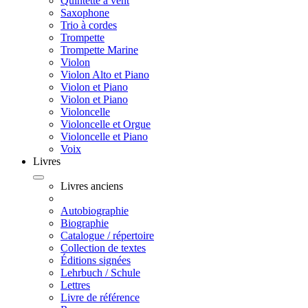
Quintette à vent
Saxophone
Trio à cordes
Trompette
Trompette Marine
Violon
Violon Alto et Piano
Violon et Piano
Violon et Piano
Violoncelle
Violoncelle et Orgue
Violoncelle et Piano
Voix
Livres
Livres anciens
Autobiographie
Biographie
Catalogue / répertoire
Collection de textes
Éditions signées
Lehrbuch / Schule
Lettres
Livre de référence