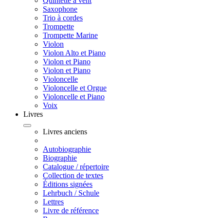
Quintette à vent
Saxophone
Trio à cordes
Trompette
Trompette Marine
Violon
Violon Alto et Piano
Violon et Piano
Violon et Piano
Violoncelle
Violoncelle et Orgue
Violoncelle et Piano
Voix
Livres
Livres anciens
Autobiographie
Biographie
Catalogue / répertoire
Collection de textes
Éditions signées
Lehrbuch / Schule
Lettres
Livre de référence