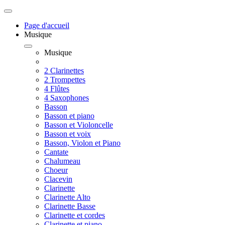
Page d'accueil
Musique
Musique
2 Clarinettes
2 Trompettes
4 Flûtes
4 Saxophones
Basson
Basson et piano
Basson et Violoncelle
Basson et voix
Basson, Violon et Piano
Cantate
Chalumeau
Choeur
Clacevin
Clarinette
Clarinette Alto
Clarinette Basse
Clarinette et cordes
Clarinette et piano