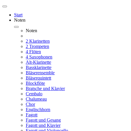
Start
Noten
Noten
2 Klarinetten
2 Trompeten
4 Flöten
4 Saxophonen
Alt-Klarinette
Bassklarinette
Bläserensemble
Bläserquintett
Blockflöte
Bratsche und Klavier
Cembalo
Chalumeau
Chor
Englischhorn
Fagott
Fagott und Gesang
Fagott und Klavier
Fagott und Violoncello