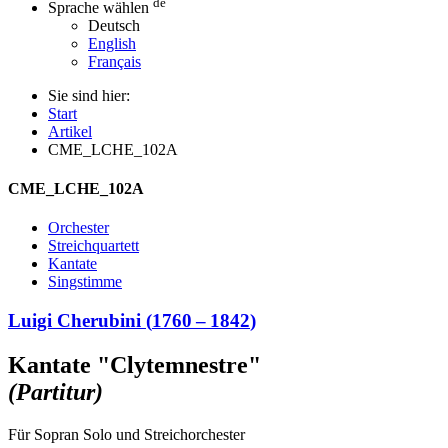
de
Sprache wählen
Deutsch
English
Français
Sie sind hier:
Start
Artikel
CME_LCHE_102A
CME_LCHE_102A
Orchester
Streichquartett
Kantate
Singstimme
Luigi Cherubini
(
1760
–
1842
)
Kantate "Clytemnestre"
(Partitur)
Für Sopran Solo und Streichorchester