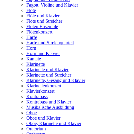
Fagott, Violine und Klavier
Flöte
Flöte und Klavier
Flöte und Streicher
Flöten Ensemble
Flötenkonzert
Harfe
Harfe und Streichquartett
Horn
Horn und Klavier
Kantate
Klarinette
Klarinette und Klavier
Klarinette und Streicher
Klarinette, Gesang und Klavier
Klarinettenkonzert
Klavierkonzert
Kontrabass
Kontrabass und Klavier
Musikalische Ausbildung
Oboe
Oboe und Klavier
Oboe, Klarinette und Klavier
Oratorium