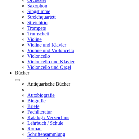
Orchester
Saxophon
Singstimme
Streichquartett
Streichtrio
Trompete
Trumscheit
Violine
Violine und Klavier
Violine und Violoncello
Violoncello
Violoncello und Klavier
Violoncello und Orgel
Bücher
Antiquarische Bücher
Autobiografie
Biografie
Briefe
Fachliteratur
Katalog / Verzeichnis
Lehrbuch / Schule
Roman
Schriftensammlung