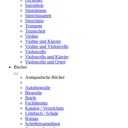
Orchester
Saxophon
Singstimme
Streichquartett
Streichtrio
Trompete
Trumscheit
Violine
Violine und Klavier
Violine und Violoncello
Violoncello
Violoncello und Klavier
Violoncello und Orgel
Bücher
Antiquarische Bücher
Autobiografie
Biografie
Briefe
Fachliteratur
Katalog / Verzeichnis
Lehrbuch / Schule
Roman
Schriftensammlung