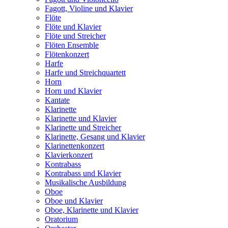
Fagott, Violine und Klavier
Flöte
Flöte und Klavier
Flöte und Streicher
Flöten Ensemble
Flötenkonzert
Harfe
Harfe und Streichquartett
Horn
Horn und Klavier
Kantate
Klarinette
Klarinette und Klavier
Klarinette und Streicher
Klarinette, Gesang und Klavier
Klarinettenkonzert
Klavierkonzert
Kontrabass
Kontrabass und Klavier
Musikalische Ausbildung
Oboe
Oboe und Klavier
Oboe, Klarinette und Klavier
Oratorium