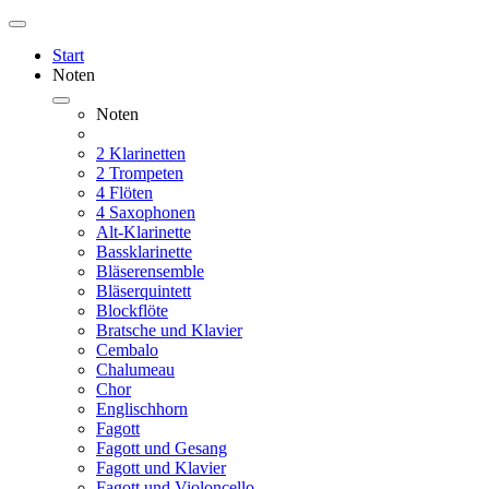
Start
Noten
Noten
2 Klarinetten
2 Trompeten
4 Flöten
4 Saxophonen
Alt-Klarinette
Bassklarinette
Bläserensemble
Bläserquintett
Blockflöte
Bratsche und Klavier
Cembalo
Chalumeau
Chor
Englischhorn
Fagott
Fagott und Gesang
Fagott und Klavier
Fagott und Violoncello