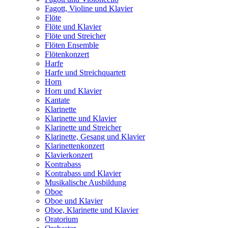
Fagott, Violine und Klavier
Flöte
Flöte und Klavier
Flöte und Streicher
Flöten Ensemble
Flötenkonzert
Harfe
Harfe und Streichquartett
Horn
Horn und Klavier
Kantate
Klarinette
Klarinette und Klavier
Klarinette und Streicher
Klarinette, Gesang und Klavier
Klarinettenkonzert
Klavierkonzert
Kontrabass
Kontrabass und Klavier
Musikalische Ausbildung
Oboe
Oboe und Klavier
Oboe, Klarinette und Klavier
Oratorium