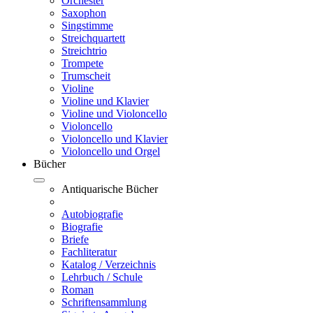
Orchester
Saxophon
Singstimme
Streichquartett
Streichtrio
Trompete
Trumscheit
Violine
Violine und Klavier
Violine und Violoncello
Violoncello
Violoncello und Klavier
Violoncello und Orgel
Bücher
Antiquarische Bücher
Autobiografie
Biografie
Briefe
Fachliteratur
Katalog / Verzeichnis
Lehrbuch / Schule
Roman
Schriftensammlung