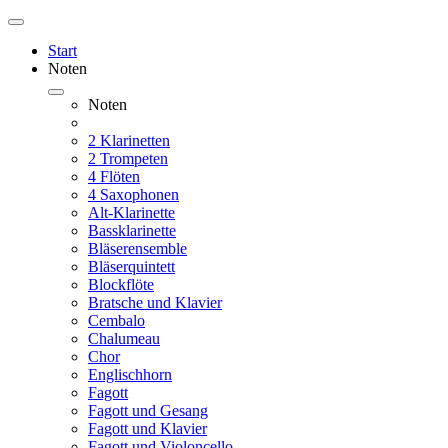
Start
Noten
Noten
2 Klarinetten
2 Trompeten
4 Flöten
4 Saxophonen
Alt-Klarinette
Bassklarinette
Bläserensemble
Bläserquintett
Blockflöte
Bratsche und Klavier
Cembalo
Chalumeau
Chor
Englischhorn
Fagott
Fagott und Gesang
Fagott und Klavier
Fagott und Violoncello