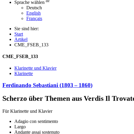
de
Sprache wählen
Deutsch
English
Français
Sie sind hier:
Start
Artikel
CME_FSEB_133
CME_FSEB_133
Klarinette und Klavier
Klarinette
Ferdinando Sebastiani
(
1803
–
1860
)
Scherzo über Themen aus Verdis Il Trovat
Für Klarinette und Klavier
Adagio con sentimento
Largo
Andante assai sostenuto