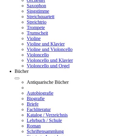
Orchester
Saxophon
Singstimme
Streichquartett
Streichtrio
Trompete
Trumscheit
Violine
Violine und Klavier
Violine und Violoncello
Violoncello
Violoncello und Klavier
Violoncello und Orgel
Bücher
Antiquarische Bücher
Autobiografie
Biografie
Briefe
Fachliteratur
Katalog / Verzeichnis
Lehrbuch / Schule
Roman
Schriftensammlung