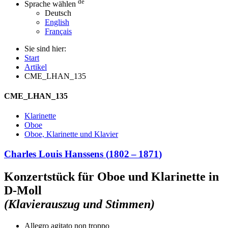
de
Sprache wählen
Deutsch
English
Français
Sie sind hier:
Start
Artikel
CME_LHAN_135
CME_LHAN_135
Klarinette
Oboe
Oboe, Klarinette und Klavier
Charles Louis Hanssens
(
1802
–
1871
)
Konzertstück für Oboe und Klarinette in
D-Moll
(Klavierauszug und Stimmen)
Allegro agitato non troppo