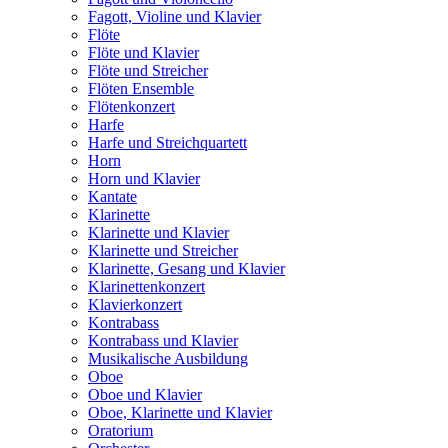
Fagott, Violine und Klavier
Flöte
Flöte und Klavier
Flöte und Streicher
Flöten Ensemble
Flötenkonzert
Harfe
Harfe und Streichquartett
Horn
Horn und Klavier
Kantate
Klarinette
Klarinette und Klavier
Klarinette und Streicher
Klarinette, Gesang und Klavier
Klarinettenkonzert
Klavierkonzert
Kontrabass
Kontrabass und Klavier
Musikalische Ausbildung
Oboe
Oboe und Klavier
Oboe, Klarinette und Klavier
Oratorium