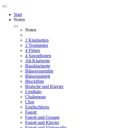
Start
Noten
Noten
2 Klarinetten
2 Trompeten
4 Flöten
4 Saxophonen
Alt-Klarinette
Bassklarinette
Bläserensemble
Bläserquintett
Blockflöte
Bratsche und Klavier
Cembalo
Chalumeau
Chor
Englischhorn
Fagott
Fagott und Gesang
Fagott und Klavier
Fagott und Violoncello