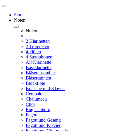
Start
Noten
Noten
2 Klarinetten
2 Trompeten
4 Flöten
4 Saxophonen
Alt-Klarinette
Bassklarinette
Bläserensemble
Bläserquintett
Blockflöte
Bratsche und Klavier
Cembalo
Chalumeau
Chor
Englischhorn
Fagott
Fagott und Gesang
Fagott und Klavier
Fagott und Violoncello