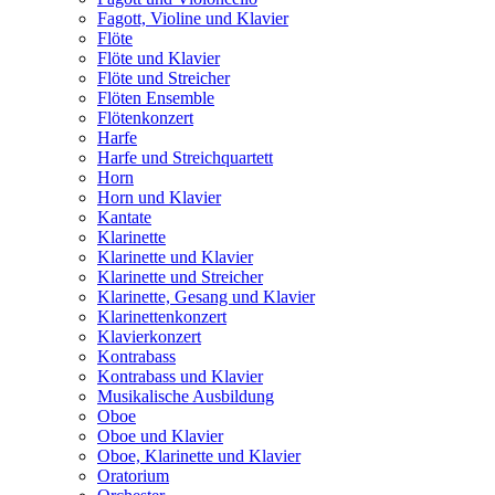
Fagott, Violine und Klavier
Flöte
Flöte und Klavier
Flöte und Streicher
Flöten Ensemble
Flötenkonzert
Harfe
Harfe und Streichquartett
Horn
Horn und Klavier
Kantate
Klarinette
Klarinette und Klavier
Klarinette und Streicher
Klarinette, Gesang und Klavier
Klarinettenkonzert
Klavierkonzert
Kontrabass
Kontrabass und Klavier
Musikalische Ausbildung
Oboe
Oboe und Klavier
Oboe, Klarinette und Klavier
Oratorium