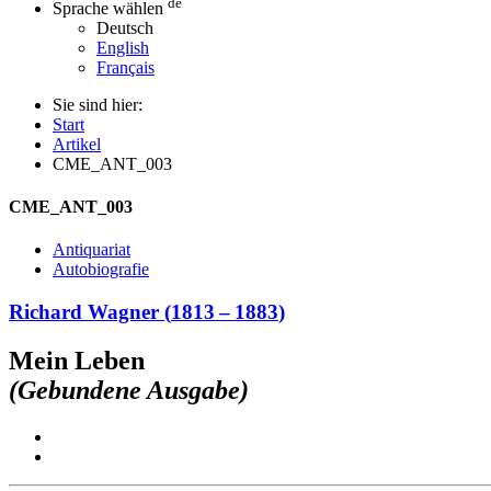
de
Sprache wählen
Deutsch
English
Français
Sie sind hier:
Start
Artikel
CME_ANT_003
CME_ANT_003
Antiquariat
Autobiografie
Richard Wagner
(
1813
–
1883
)
Mein Leben
(Gebundene Ausgabe)