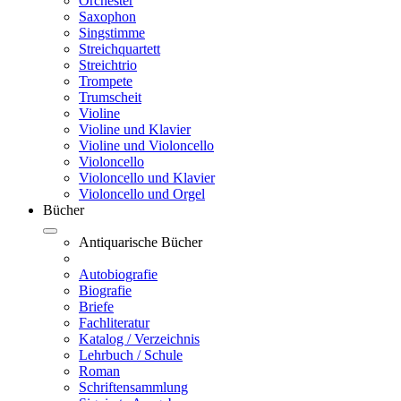
Orchester
Saxophon
Singstimme
Streichquartett
Streichtrio
Trompete
Trumscheit
Violine
Violine und Klavier
Violine und Violoncello
Violoncello
Violoncello und Klavier
Violoncello und Orgel
Bücher
Antiquarische Bücher
Autobiografie
Biografie
Briefe
Fachliteratur
Katalog / Verzeichnis
Lehrbuch / Schule
Roman
Schriftensammlung