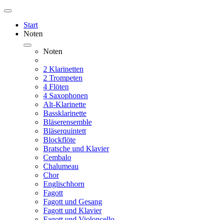
Start
Noten
Noten
2 Klarinetten
2 Trompeten
4 Flöten
4 Saxophonen
Alt-Klarinette
Bassklarinette
Bläserensemble
Bläserquintett
Blockflöte
Bratsche und Klavier
Cembalo
Chalumeau
Chor
Englischhorn
Fagott
Fagott und Gesang
Fagott und Klavier
Fagott und Violoncello