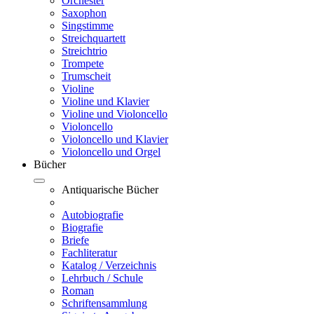
Orchester
Saxophon
Singstimme
Streichquartett
Streichtrio
Trompete
Trumscheit
Violine
Violine und Klavier
Violine und Violoncello
Violoncello
Violoncello und Klavier
Violoncello und Orgel
Bücher
Antiquarische Bücher
Autobiografie
Biografie
Briefe
Fachliteratur
Katalog / Verzeichnis
Lehrbuch / Schule
Roman
Schriftensammlung