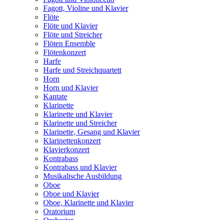
Fagott, Violine und Klavier
Flöte
Flöte und Klavier
Flöte und Streicher
Flöten Ensemble
Flötenkonzert
Harfe
Harfe und Streichquartett
Horn
Horn und Klavier
Kantate
Klarinette
Klarinette und Klavier
Klarinette und Streicher
Klarinette, Gesang und Klavier
Klarinettenkonzert
Klavierkonzert
Kontrabass
Kontrabass und Klavier
Musikalische Ausbildung
Oboe
Oboe und Klavier
Oboe, Klarinette und Klavier
Oratorium