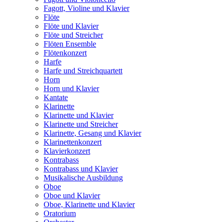
Fagott, Violine und Klavier
Flöte
Flöte und Klavier
Flöte und Streicher
Flöten Ensemble
Flötenkonzert
Harfe
Harfe und Streichquartett
Horn
Horn und Klavier
Kantate
Klarinette
Klarinette und Klavier
Klarinette und Streicher
Klarinette, Gesang und Klavier
Klarinettenkonzert
Klavierkonzert
Kontrabass
Kontrabass und Klavier
Musikalische Ausbildung
Oboe
Oboe und Klavier
Oboe, Klarinette und Klavier
Oratorium