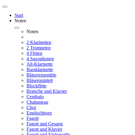
Start
Noten
Noten
2 Klarinetten
2 Trompeten
4 Flöten
4 Saxophonen
Alt-Klarinette
Bassklarinette
Bläserensemble
Bläserquintett
Blockflöte
Bratsche und Klavier
Cembalo
Chalumeau
Chor
Englischhorn
Fagott
Fagott und Gesang
Fagott und Klavier
Fagott und Violoncello