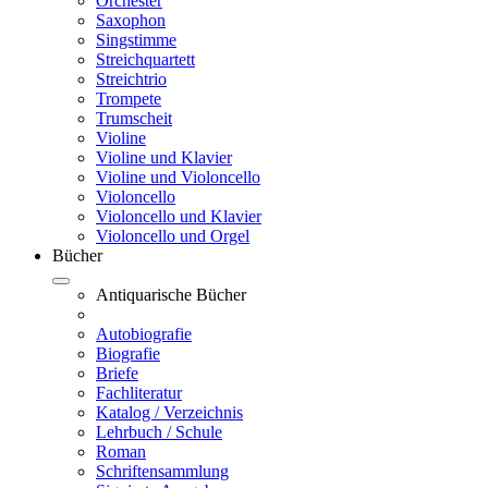
Orchester
Saxophon
Singstimme
Streichquartett
Streichtrio
Trompete
Trumscheit
Violine
Violine und Klavier
Violine und Violoncello
Violoncello
Violoncello und Klavier
Violoncello und Orgel
Bücher
Antiquarische Bücher
Autobiografie
Biografie
Briefe
Fachliteratur
Katalog / Verzeichnis
Lehrbuch / Schule
Roman
Schriftensammlung