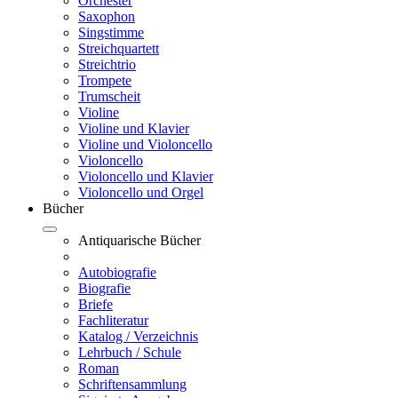
Orchester
Saxophon
Singstimme
Streichquartett
Streichtrio
Trompete
Trumscheit
Violine
Violine und Klavier
Violine und Violoncello
Violoncello
Violoncello und Klavier
Violoncello und Orgel
Bücher
Antiquarische Bücher
Autobiografie
Biografie
Briefe
Fachliteratur
Katalog / Verzeichnis
Lehrbuch / Schule
Roman
Schriftensammlung