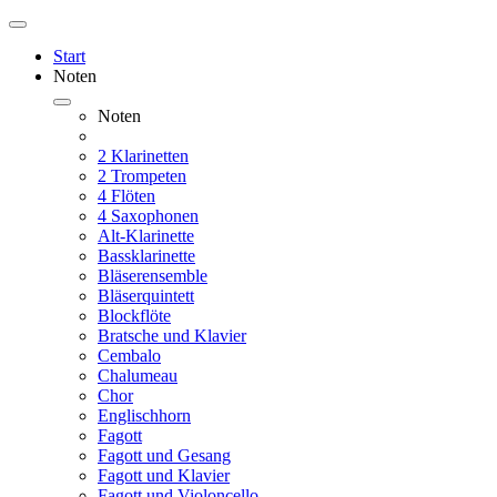
Start
Noten
Noten
2 Klarinetten
2 Trompeten
4 Flöten
4 Saxophonen
Alt-Klarinette
Bassklarinette
Bläserensemble
Bläserquintett
Blockflöte
Bratsche und Klavier
Cembalo
Chalumeau
Chor
Englischhorn
Fagott
Fagott und Gesang
Fagott und Klavier
Fagott und Violoncello