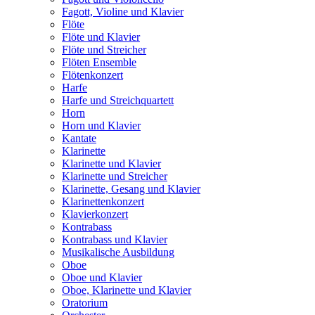
Fagott, Violine und Klavier
Flöte
Flöte und Klavier
Flöte und Streicher
Flöten Ensemble
Flötenkonzert
Harfe
Harfe und Streichquartett
Horn
Horn und Klavier
Kantate
Klarinette
Klarinette und Klavier
Klarinette und Streicher
Klarinette, Gesang und Klavier
Klarinettenkonzert
Klavierkonzert
Kontrabass
Kontrabass und Klavier
Musikalische Ausbildung
Oboe
Oboe und Klavier
Oboe, Klarinette und Klavier
Oratorium