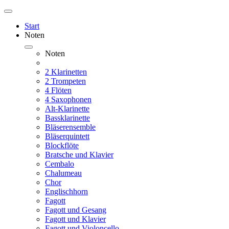
Start
Noten
Noten
2 Klarinetten
2 Trompeten
4 Flöten
4 Saxophonen
Alt-Klarinette
Bassklarinette
Bläserensemble
Bläserquintett
Blockflöte
Bratsche und Klavier
Cembalo
Chalumeau
Chor
Englischhorn
Fagott
Fagott und Gesang
Fagott und Klavier
Fagott und Violoncello