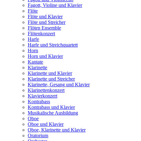
Fagott, Violine und Klavier
Flöte
Flöte und Klavier
Flöte und Streicher
Flöten Ensemble
Flötenkonzert
Harfe
Harfe und Streichquartett
Horn
Horn und Klavier
Kantate
Klarinette
Klarinette und Klavier
Klarinette und Streicher
Klarinette, Gesang und Klavier
Klarinettenkonzert
Klavierkonzert
Kontrabass
Kontrabass und Klavier
Musikalische Ausbildung
Oboe
Oboe und Klavier
Oboe, Klarinette und Klavier
Oratorium