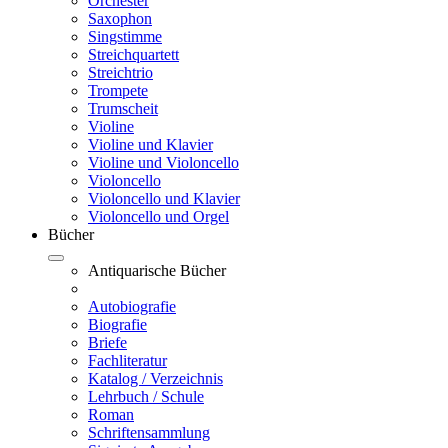
Orchester
Saxophon
Singstimme
Streichquartett
Streichtrio
Trompete
Trumscheit
Violine
Violine und Klavier
Violine und Violoncello
Violoncello
Violoncello und Klavier
Violoncello und Orgel
Bücher
Antiquarische Bücher
Autobiografie
Biografie
Briefe
Fachliteratur
Katalog / Verzeichnis
Lehrbuch / Schule
Roman
Schriftensammlung