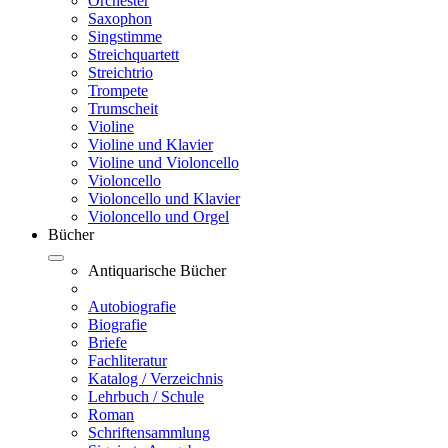
Orchester
Saxophon
Singstimme
Streichquartett
Streichtrio
Trompete
Trumscheit
Violine
Violine und Klavier
Violine und Violoncello
Violoncello
Violoncello und Klavier
Violoncello und Orgel
Bücher
Antiquarische Bücher
Autobiografie
Biografie
Briefe
Fachliteratur
Katalog / Verzeichnis
Lehrbuch / Schule
Roman
Schriftensammlung