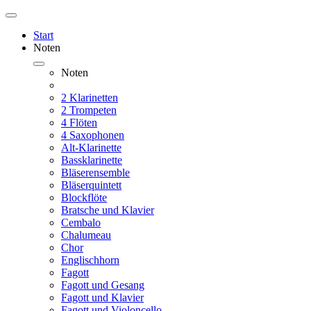
Start
Noten
Noten
2 Klarinetten
2 Trompeten
4 Flöten
4 Saxophonen
Alt-Klarinette
Bassklarinette
Bläserensemble
Bläserquintett
Blockflöte
Bratsche und Klavier
Cembalo
Chalumeau
Chor
Englischhorn
Fagott
Fagott und Gesang
Fagott und Klavier
Fagott und Violoncello