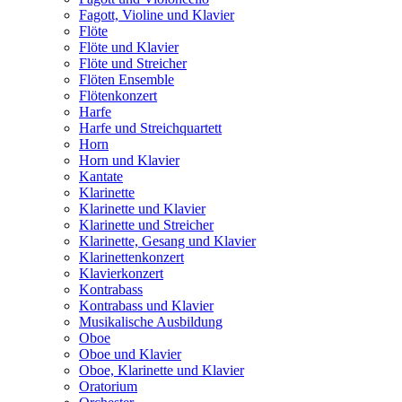
Fagott, Violine und Klavier
Flöte
Flöte und Klavier
Flöte und Streicher
Flöten Ensemble
Flötenkonzert
Harfe
Harfe und Streichquartett
Horn
Horn und Klavier
Kantate
Klarinette
Klarinette und Klavier
Klarinette und Streicher
Klarinette, Gesang und Klavier
Klarinettenkonzert
Klavierkonzert
Kontrabass
Kontrabass und Klavier
Musikalische Ausbildung
Oboe
Oboe und Klavier
Oboe, Klarinette und Klavier
Oratorium