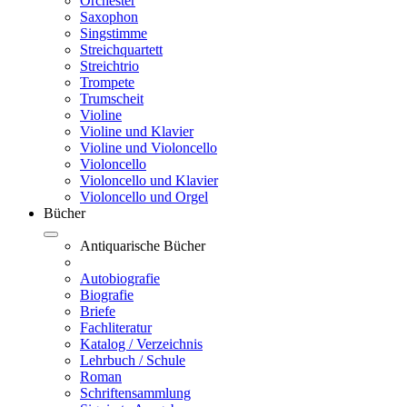
Orchester
Saxophon
Singstimme
Streichquartett
Streichtrio
Trompete
Trumscheit
Violine
Violine und Klavier
Violine und Violoncello
Violoncello
Violoncello und Klavier
Violoncello und Orgel
Bücher
Antiquarische Bücher
Autobiografie
Biografie
Briefe
Fachliteratur
Katalog / Verzeichnis
Lehrbuch / Schule
Roman
Schriftensammlung