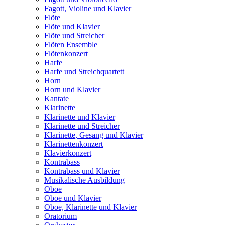
Fagott, Violine und Klavier
Flöte
Flöte und Klavier
Flöte und Streicher
Flöten Ensemble
Flötenkonzert
Harfe
Harfe und Streichquartett
Horn
Horn und Klavier
Kantate
Klarinette
Klarinette und Klavier
Klarinette und Streicher
Klarinette, Gesang und Klavier
Klarinettenkonzert
Klavierkonzert
Kontrabass
Kontrabass und Klavier
Musikalische Ausbildung
Oboe
Oboe und Klavier
Oboe, Klarinette und Klavier
Oratorium