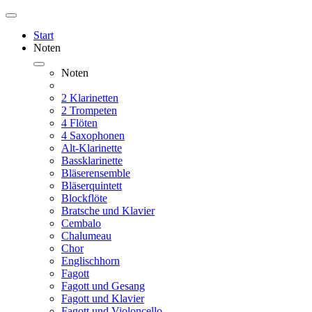
Start
Noten
Noten
2 Klarinetten
2 Trompeten
4 Flöten
4 Saxophonen
Alt-Klarinette
Bassklarinette
Bläserensemble
Bläserquintett
Blockflöte
Bratsche und Klavier
Cembalo
Chalumeau
Chor
Englischhorn
Fagott
Fagott und Gesang
Fagott und Klavier
Fagott und Violoncello