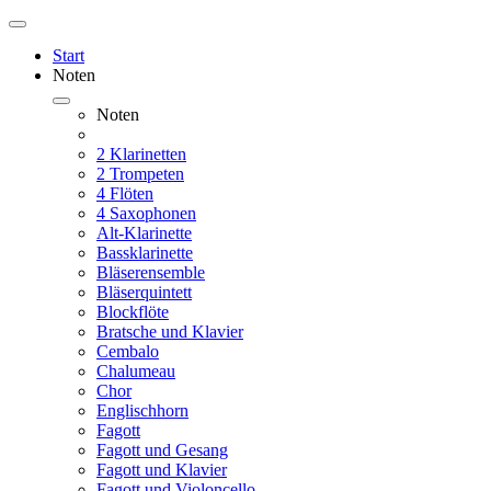
Start
Noten
Noten
2 Klarinetten
2 Trompeten
4 Flöten
4 Saxophonen
Alt-Klarinette
Bassklarinette
Bläserensemble
Bläserquintett
Blockflöte
Bratsche und Klavier
Cembalo
Chalumeau
Chor
Englischhorn
Fagott
Fagott und Gesang
Fagott und Klavier
Fagott und Violoncello