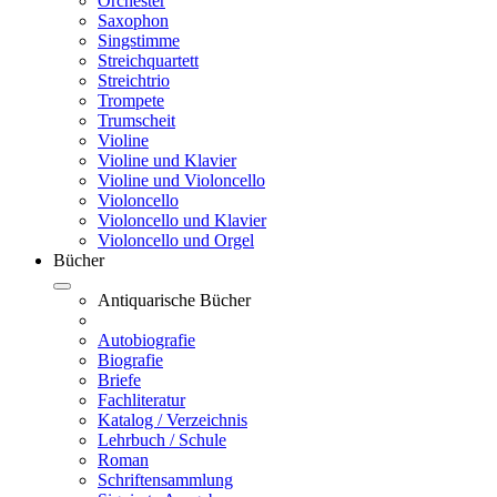
Orchester
Saxophon
Singstimme
Streichquartett
Streichtrio
Trompete
Trumscheit
Violine
Violine und Klavier
Violine und Violoncello
Violoncello
Violoncello und Klavier
Violoncello und Orgel
Bücher
Antiquarische Bücher
Autobiografie
Biografie
Briefe
Fachliteratur
Katalog / Verzeichnis
Lehrbuch / Schule
Roman
Schriftensammlung