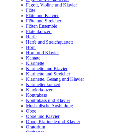
Fagott, Violine und Klavier
Flöte
Flöte und Klavier
Flöte und Streicher
Flöten Ensemble
Flötenkonzert
Harfe
Harfe und Streichquartett
Horn
Horn und Klavier
Kantate
Klarinette
Klarinette und Klavier
Klarinette und Streicher
Klarinette, Gesang und Klavier
Klarinettenkonzert
Klavierkonzert
Kontrabass
Kontrabass und Klavier
Musikalische Ausbildung
Oboe
Oboe und Klavier
Oboe, Klarinette und Klavier
Oratorium