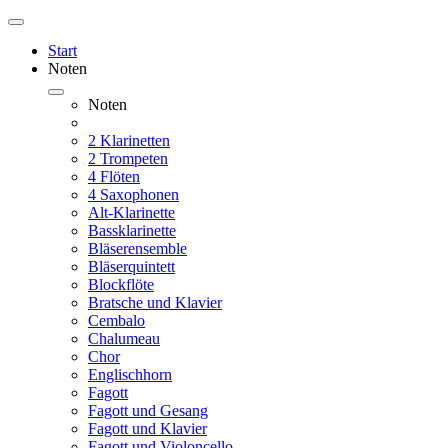
Start
Noten
Noten
2 Klarinetten
2 Trompeten
4 Flöten
4 Saxophonen
Alt-Klarinette
Bassklarinette
Bläserensemble
Bläserquintett
Blockflöte
Bratsche und Klavier
Cembalo
Chalumeau
Chor
Englischhorn
Fagott
Fagott und Gesang
Fagott und Klavier
Fagott und Violoncello