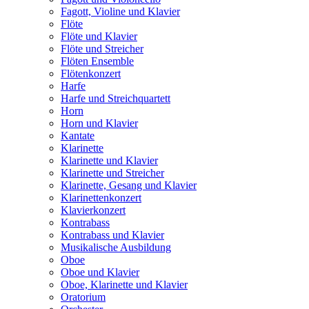
Fagott, Violine und Klavier
Flöte
Flöte und Klavier
Flöte und Streicher
Flöten Ensemble
Flötenkonzert
Harfe
Harfe und Streichquartett
Horn
Horn und Klavier
Kantate
Klarinette
Klarinette und Klavier
Klarinette und Streicher
Klarinette, Gesang und Klavier
Klarinettenkonzert
Klavierkonzert
Kontrabass
Kontrabass und Klavier
Musikalische Ausbildung
Oboe
Oboe und Klavier
Oboe, Klarinette und Klavier
Oratorium