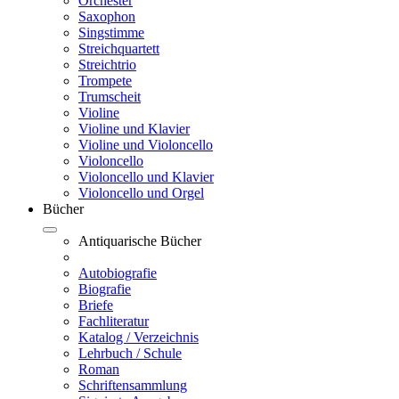
Orchester
Saxophon
Singstimme
Streichquartett
Streichtrio
Trompete
Trumscheit
Violine
Violine und Klavier
Violine und Violoncello
Violoncello
Violoncello und Klavier
Violoncello und Orgel
Bücher
Antiquarische Bücher
Autobiografie
Biografie
Briefe
Fachliteratur
Katalog / Verzeichnis
Lehrbuch / Schule
Roman
Schriftensammlung