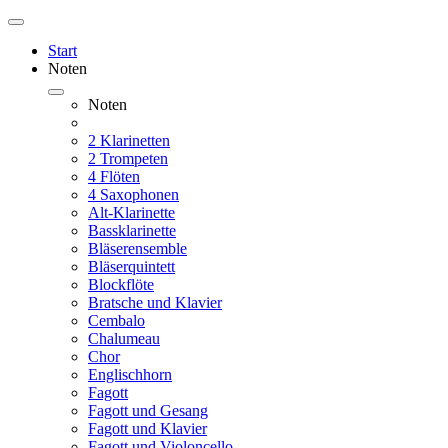
Start
Noten
Noten
2 Klarinetten
2 Trompeten
4 Flöten
4 Saxophonen
Alt-Klarinette
Bassklarinette
Bläserensemble
Bläserquintett
Blockflöte
Bratsche und Klavier
Cembalo
Chalumeau
Chor
Englischhorn
Fagott
Fagott und Gesang
Fagott und Klavier
Fagott und Violoncello