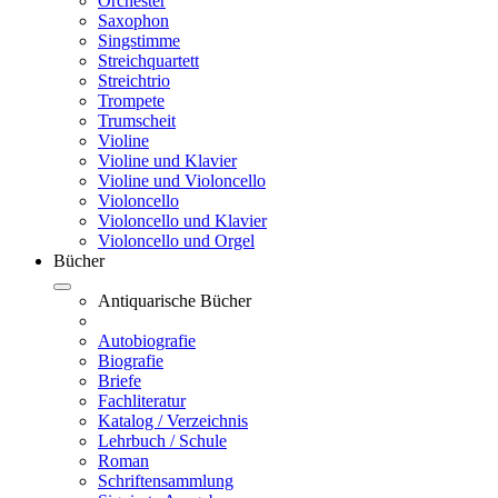
Orchester
Saxophon
Singstimme
Streichquartett
Streichtrio
Trompete
Trumscheit
Violine
Violine und Klavier
Violine und Violoncello
Violoncello
Violoncello und Klavier
Violoncello und Orgel
Bücher
Antiquarische Bücher
Autobiografie
Biografie
Briefe
Fachliteratur
Katalog / Verzeichnis
Lehrbuch / Schule
Roman
Schriftensammlung