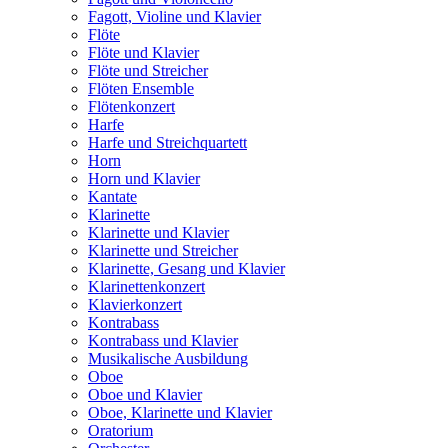
Fagott, Violine und Klavier
Flöte
Flöte und Klavier
Flöte und Streicher
Flöten Ensemble
Flötenkonzert
Harfe
Harfe und Streichquartett
Horn
Horn und Klavier
Kantate
Klarinette
Klarinette und Klavier
Klarinette und Streicher
Klarinette, Gesang und Klavier
Klarinettenkonzert
Klavierkonzert
Kontrabass
Kontrabass und Klavier
Musikalische Ausbildung
Oboe
Oboe und Klavier
Oboe, Klarinette und Klavier
Oratorium