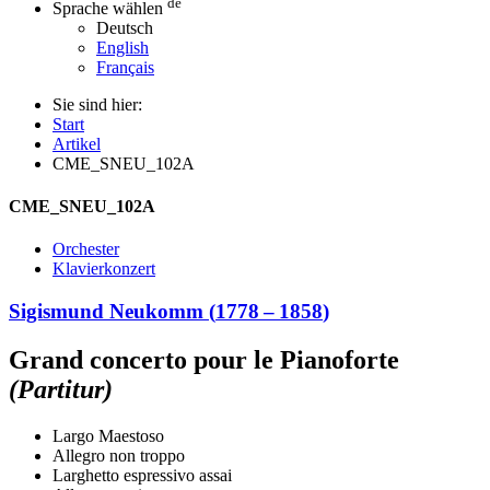
de
Sprache wählen
Deutsch
English
Français
Sie sind hier:
Start
Artikel
CME_SNEU_102A
CME_SNEU_102A
Orchester
Klavierkonzert
Sigismund Neukomm
(
1778
–
1858
)
Grand concerto pour le Pianoforte
(Partitur)
Largo Maestoso
Allegro non troppo
Larghetto espressivo assai