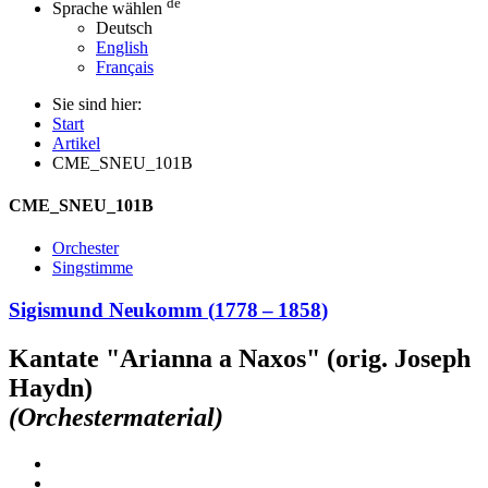
de
Sprache wählen
Deutsch
English
Français
Sie sind hier:
Start
Artikel
CME_SNEU_101B
CME_SNEU_101B
Orchester
Singstimme
Sigismund Neukomm
(
1778
–
1858
)
Kantate "Arianna a Naxos" (orig. Joseph
Haydn)
(Orchestermaterial)