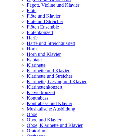
Fagott, Violine und Klavier
Flöte
Flöte und Klavier
Flöte und Streicher
Flöten Ensemble
Flötenkonzert
Harfe
Harfe und Streichquartett
Horn
Horn und Klavier
Kantate
Klarinette
Klarinette und Klavier
Klarinette und Streicher
Klarinette, Gesang und Klavier
Klarinettenkonzert
Klavierkonzert
Kontrabass
Kontrabass und Klavier
Musikalische Ausbildung
Oboe
Oboe und Klavier
Oboe, Klarinette und Klavier
Oratorium