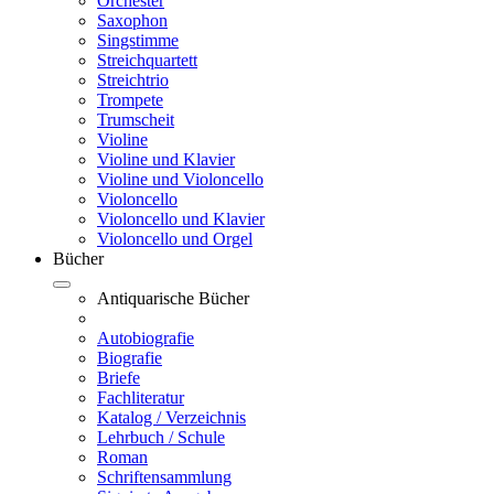
Orchester
Saxophon
Singstimme
Streichquartett
Streichtrio
Trompete
Trumscheit
Violine
Violine und Klavier
Violine und Violoncello
Violoncello
Violoncello und Klavier
Violoncello und Orgel
Bücher
Antiquarische Bücher
Autobiografie
Biografie
Briefe
Fachliteratur
Katalog / Verzeichnis
Lehrbuch / Schule
Roman
Schriftensammlung