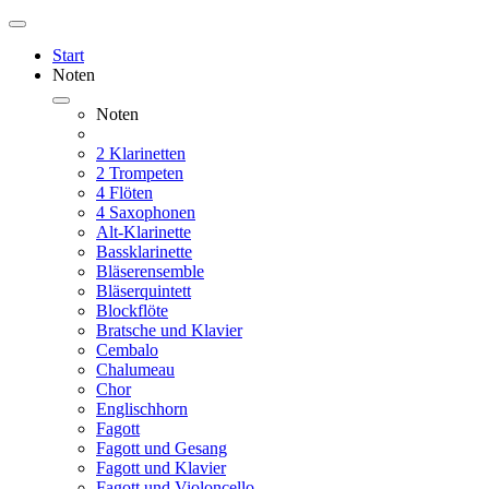
Start
Noten
Noten
2 Klarinetten
2 Trompeten
4 Flöten
4 Saxophonen
Alt-Klarinette
Bassklarinette
Bläserensemble
Bläserquintett
Blockflöte
Bratsche und Klavier
Cembalo
Chalumeau
Chor
Englischhorn
Fagott
Fagott und Gesang
Fagott und Klavier
Fagott und Violoncello