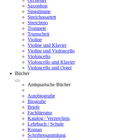
Orchester
Saxophon
Singstimme
Streichquartett
Streichtrio
Trompete
Trumscheit
Violine
Violine und Klavier
Violine und Violoncello
Violoncello
Violoncello und Klavier
Violoncello und Orgel
Bücher
Antiquarische Bücher
Autobiografie
Biografie
Briefe
Fachliteratur
Katalog / Verzeichnis
Lehrbuch / Schule
Roman
Schriftensammlung