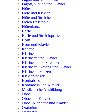
Fagott, Violine und Klavier
Flöte
Flöte und Klavier
Flöte und Streicher
Flöten Ensemble
Flötenkonzert
Harfe
Harfe und Streichquartett
Horn
Horn und Klavier
Kantate
Klarinette
Klarinette und Klavier
Klarinette und Streicher
Klarinette, Gesang und Klavier
Klarinettenkonzert
Klavierkonzert
Kontrabass
Kontrabass und Klavier
Musikalische Ausbildung
Oboe
Oboe und Klavier
Oboe, Klarinette und Klavier
Oratorium