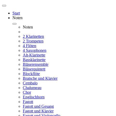
Start
Noten
Noten
2 Klarinetten
2 Trompeten
4 Flöten
4 Saxophonen
Alt-Klarinette
Bassklarinette
Bläserensemble
Bläserquintett
Blockflöte
Bratsche und Klavier
Cembalo
Chalumeau
Chor
Englischhorn
Fagott
Fagott und Gesang
Fagott und Klavier
Fagott und Violoncello