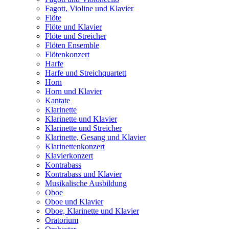
Fagott, Violine und Klavier
Flöte
Flöte und Klavier
Flöte und Streicher
Flöten Ensemble
Flötenkonzert
Harfe
Harfe und Streichquartett
Horn
Horn und Klavier
Kantate
Klarinette
Klarinette und Klavier
Klarinette und Streicher
Klarinette, Gesang und Klavier
Klarinettenkonzert
Klavierkonzert
Kontrabass
Kontrabass und Klavier
Musikalische Ausbildung
Oboe
Oboe und Klavier
Oboe, Klarinette und Klavier
Oratorium