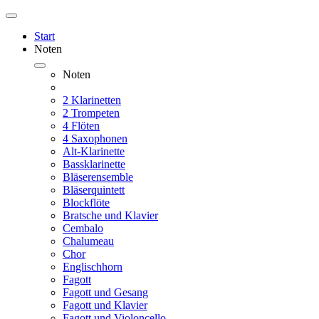
Start
Noten
Noten
2 Klarinetten
2 Trompeten
4 Flöten
4 Saxophonen
Alt-Klarinette
Bassklarinette
Bläserensemble
Bläserquintett
Blockflöte
Bratsche und Klavier
Cembalo
Chalumeau
Chor
Englischhorn
Fagott
Fagott und Gesang
Fagott und Klavier
Fagott und Violoncello