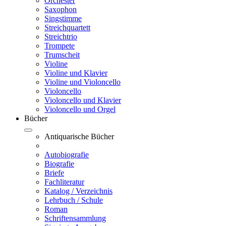
Orchester
Saxophon
Singstimme
Streichquartett
Streichtrio
Trompete
Trumscheit
Violine
Violine und Klavier
Violine und Violoncello
Violoncello
Violoncello und Klavier
Violoncello und Orgel
Bücher
Antiquarische Bücher
Autobiografie
Biografie
Briefe
Fachliteratur
Katalog / Verzeichnis
Lehrbuch / Schule
Roman
Schriftensammlung