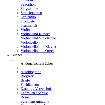
Orchester
Saxophon
Singstimme
Streichquartett
Streichtrio
Trompete
Trumscheit
Violine
Violine und Klavier
Violine und Violoncello
Violoncello
Violoncello und Klavier
Violoncello und Orgel
Bücher
Antiquarische Bücher
Autobiografie
Biografie
Briefe
Fachliteratur
Katalog / Verzeichnis
Lehrbuch / Schule
Roman
Schriftensammlung