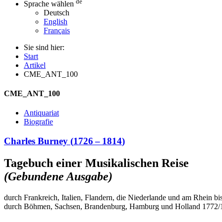
de
Sprache wählen
Deutsch
English
Français
Sie sind hier:
Start
Artikel
CME_ANT_100
CME_ANT_100
Antiquariat
Biografie
Charles Burney
(
1726
–
1814
)
Tagebuch einer Musikalischen Reise
(Gebundene Ausgabe)
durch Frankreich, Italien, Flandern, die Niederlande und am Rhein bi
durch Böhmen, Sachsen, Brandenburg, Hamburg und Holland 1772/