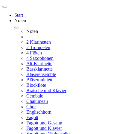
Start
Noten
Noten
2 Klarinetten
2 Trompeten
4 Flöten
4 Saxophonen
Alt-Klarinette
Bassklarinette
Bläserensemble
Bläserquintett
Blockflöte
Bratsche und Klavier
Cembalo
Chalumeau
Chor
Englischhorn
Fagott
Fagott und Gesang
Fagott und Klavier
Fagott und Violoncello