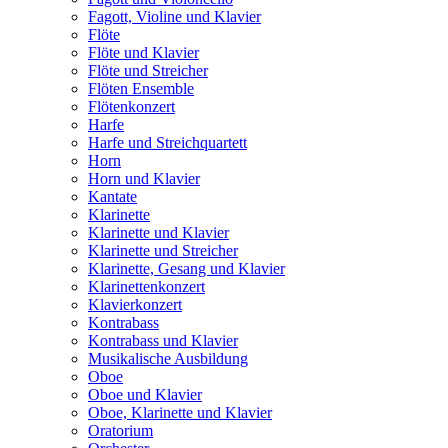
Fagott, Violine und Klavier
Flöte
Flöte und Klavier
Flöte und Streicher
Flöten Ensemble
Flötenkonzert
Harfe
Harfe und Streichquartett
Horn
Horn und Klavier
Kantate
Klarinette
Klarinette und Klavier
Klarinette und Streicher
Klarinette, Gesang und Klavier
Klarinettenkonzert
Klavierkonzert
Kontrabass
Kontrabass und Klavier
Musikalische Ausbildung
Oboe
Oboe und Klavier
Oboe, Klarinette und Klavier
Oratorium