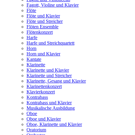
Fagott, Violine und Klavier
Flöte
Flöte und Klavier
Flöte und Streicher
Flöten Ensemble
Flötenkonzert
Harfe
Harfe und Streichquartett
Horn
Horn und Klavier
Kantate
Klarinette
Klarinette und Klavier
Klarinette und Streicher
Klarinette, Gesang und Klavier
Klarinettenkonzert
Klavierkonzert
Kontrabass
Kontrabass und Klavier
Musikalische Ausbildung
Oboe
Oboe und Klavier
Oboe, Klarinette und Klavier
Oratorium