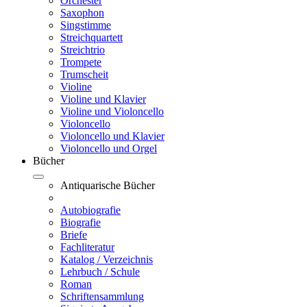
Orchester
Saxophon
Singstimme
Streichquartett
Streichtrio
Trompete
Trumscheit
Violine
Violine und Klavier
Violine und Violoncello
Violoncello
Violoncello und Klavier
Violoncello und Orgel
Bücher
Antiquarische Bücher
Autobiografie
Biografie
Briefe
Fachliteratur
Katalog / Verzeichnis
Lehrbuch / Schule
Roman
Schriftensammlung