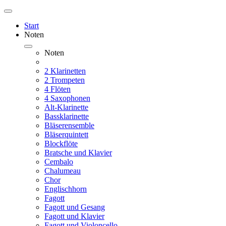
Start
Noten
Noten
2 Klarinetten
2 Trompeten
4 Flöten
4 Saxophonen
Alt-Klarinette
Bassklarinette
Bläserensemble
Bläserquintett
Blockflöte
Bratsche und Klavier
Cembalo
Chalumeau
Chor
Englischhorn
Fagott
Fagott und Gesang
Fagott und Klavier
Fagott und Violoncello