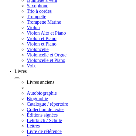
Quintette à vent
Saxophone
Trio à cordes
Trompette
Trompette Marine
Violon
Violon Alto et Piano
Violon et Piano
Violon et Piano
Violoncelle
Violoncelle et Orgue
Violoncelle et Piano
Voix
Livres
Livres anciens
Autobiographie
Biographie
Catalogue / répertoire
Collection de textes
Éditions signées
Lehrbuch / Schule
Lettres
Livre de référence