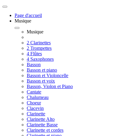
Page d'accueil
Musique
Musique
2 Clarinettes
2 Trompettes
4 Flûtes
4 Saxophones
Basson
Basson et piano
Basson et Violoncelle
Basson et voix
Basson, Violon et Piano
Cantate
Chalumeau
Choeur
Clacevin
Clarinette
Clarinette Alto
Clarinette Basse
Clarinette et cordes
Clarinette et piano