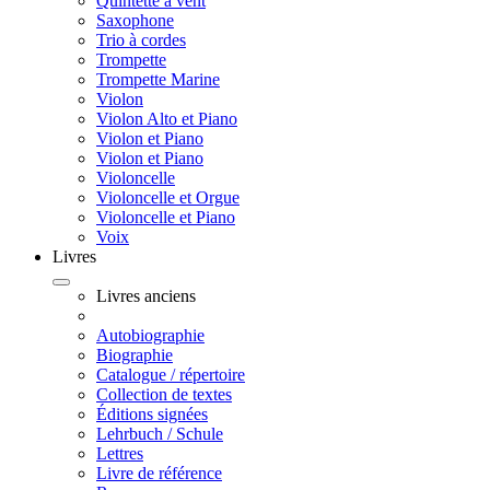
Quintette à vent
Saxophone
Trio à cordes
Trompette
Trompette Marine
Violon
Violon Alto et Piano
Violon et Piano
Violon et Piano
Violoncelle
Violoncelle et Orgue
Violoncelle et Piano
Voix
Livres
Livres anciens
Autobiographie
Biographie
Catalogue / répertoire
Collection de textes
Éditions signées
Lehrbuch / Schule
Lettres
Livre de référence