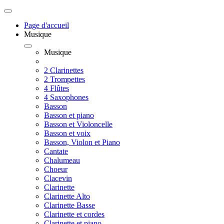
Page d'accueil
Musique
Musique
2 Clarinettes
2 Trompettes
4 Flûtes
4 Saxophones
Basson
Basson et piano
Basson et Violoncelle
Basson et voix
Basson, Violon et Piano
Cantate
Chalumeau
Choeur
Clacevin
Clarinette
Clarinette Alto
Clarinette Basse
Clarinette et cordes
Clarinette et piano