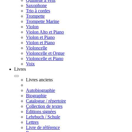
Quintette à vent
Saxophone
Trio à cordes
Trompette
Trompette Marine
Violon
Violon Alto et Piano
Violon et Piano
Violon et Piano
Violoncelle
Violoncelle et Orgue
Violoncelle et Piano
Voix
Livres
Livres anciens
Autobiographie
Biographie
Catalogue / répertoire
Collection de textes
Éditions signées
Lehrbuch / Schule
Lettres
Livre de référence