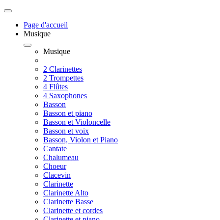
Page d'accueil
Musique
Musique
2 Clarinettes
2 Trompettes
4 Flûtes
4 Saxophones
Basson
Basson et piano
Basson et Violoncelle
Basson et voix
Basson, Violon et Piano
Cantate
Chalumeau
Choeur
Clacevin
Clarinette
Clarinette Alto
Clarinette Basse
Clarinette et cordes
Clarinette et piano