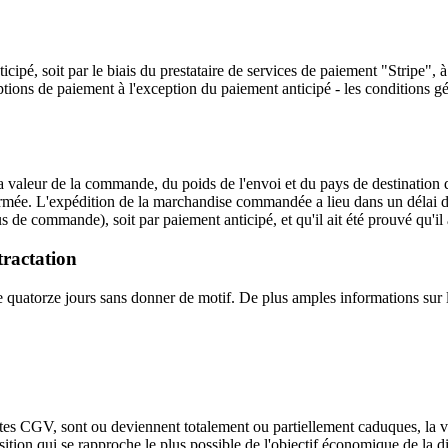
ipé, soit par le biais du prestataire de services de paiement "Stripe",
 options de paiement à l'exception du paiement anticipé - les conditions g
e la valeur de la commande, du poids de l'envoi et du pays de destinatio
mée. L'expédition de la marchandise commandée a lieu dans un délai de 7 
s de commande), soit par paiement anticipé, et qu'il ait été prouvé qu'il 
tractation
e quatorze jours sans donner de motif. De plus amples informations sur l
entes CGV, sont ou deviennent totalement ou partiellement caduques, la val
tion qui se rapproche le plus possible de l'objectif économique de la dis