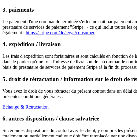
3. paiements
Le paiement d'une commande terminée s'effectue soit par paiement antic
prestataire de services de paiement "Stripe" - ce qui inclut toutes les
également :
https://stripe.com/de/legal/consumer
4. expédition / livraison
Les frais d'expédition sont forfaitaires et sont calculés en fonction d
dans le panier qu'une fois l'adresse de livraison de la commande confir
biais du prestataire de services de paiement Stripe (à la fin du processu
5. droit de rétractation / information sur le droit de ré
Vous avez le droit de vous rétracter du présent contrat dans un délai d
présentes conditions générales :
Echange & Rétractation
6. autres dispositions / clause salvatrice
Si certaines dispositions du contrat avec le client, y compris les prés
totalement ou partiellement caduque doit être remplacée par une disposi