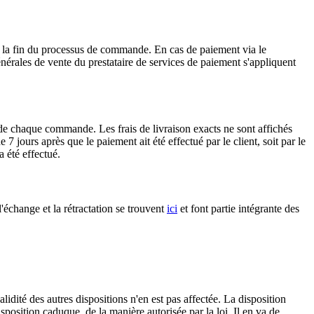
 à la fin du processus de commande. En cas de paiement via le
énérales de vente du prestataire de services de paiement s'appliquent
n de chaque commande. Les frais de livraison exacts ne sont affichés
jours après que le paiement ait été effectué par le client, soit par le
a été effectué.
'échange et la rétractation se trouvent
ici
et font partie intégrante des
idité des autres dispositions n'en est pas affectée. La disposition
position caduque, de la manière autorisée par la loi. Il en va de