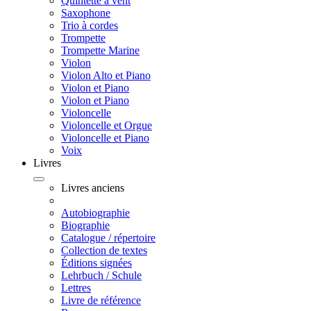
Quintette à vent
Saxophone
Trio à cordes
Trompette
Trompette Marine
Violon
Violon Alto et Piano
Violon et Piano
Violon et Piano
Violoncelle
Violoncelle et Orgue
Violoncelle et Piano
Voix
Livres
Livres anciens
Autobiographie
Biographie
Catalogue / répertoire
Collection de textes
Éditions signées
Lehrbuch / Schule
Lettres
Livre de référence