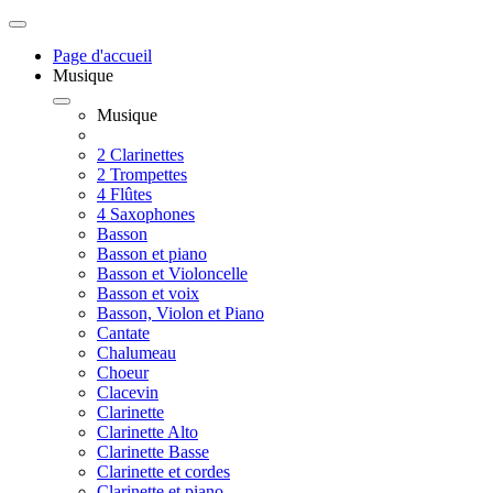
Page d'accueil
Musique
Musique
2 Clarinettes
2 Trompettes
4 Flûtes
4 Saxophones
Basson
Basson et piano
Basson et Violoncelle
Basson et voix
Basson, Violon et Piano
Cantate
Chalumeau
Choeur
Clacevin
Clarinette
Clarinette Alto
Clarinette Basse
Clarinette et cordes
Clarinette et piano