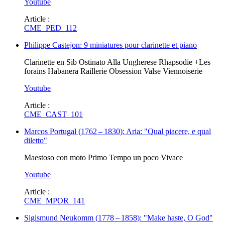
Youtube
Article :
CME_PED_112
Philippe Castejon: 9 miniatures pour clarinette et piano
Clarinette en Sib Ostinato Alla Ungherese Rhapsodie +Les
forains Habanera Raillerie Obsession Valse Viennoiserie
Youtube
Article :
CME_CAST_101
Marcos Portugal
(
1762
–
1830
)
: Aria: "Qual piacere, e qual
diletto"
Maestoso con moto Primo Tempo un poco Vivace
Youtube
Article :
CME_MPOR_141
Sigismund Neukomm
(
1778
–
1858
)
: "Make haste, O God"