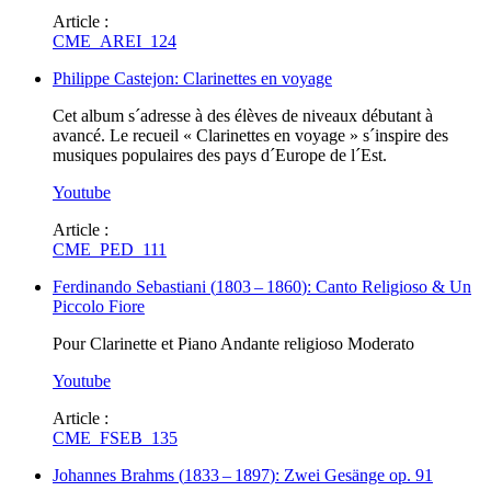
Article :
CME_AREI_124
Philippe Castejon: Clarinettes en voyage
Cet album s´adresse à des élèves de niveaux débutant à
avancé. Le recueil « Clarinettes en voyage » s´inspire des
musiques populaires des pays d´Europe de l´Est.
Youtube
Article :
CME_PED_111
Ferdinando Sebastiani
(
1803
–
1860
)
: Canto Religioso & Un
Piccolo Fiore
Pour Clarinette et Piano Andante religioso Moderato
Youtube
Article :
CME_FSEB_135
Johannes Brahms
(
1833
–
1897
)
: Zwei Gesänge op. 91