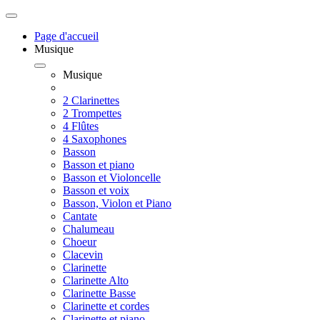
Page d'accueil
Musique
Musique
2 Clarinettes
2 Trompettes
4 Flûtes
4 Saxophones
Basson
Basson et piano
Basson et Violoncelle
Basson et voix
Basson, Violon et Piano
Cantate
Chalumeau
Choeur
Clacevin
Clarinette
Clarinette Alto
Clarinette Basse
Clarinette et cordes
Clarinette et piano