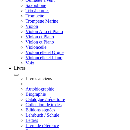
Quintette à vent
Saxophone
Trio à cordes
Trompette
Trompette Marine
Violon
Violon Alto et Piano
Violon et Piano
Violon et Piano
Violoncelle
Violoncelle et Orgue
Violoncelle et Piano
Voix
Livres
Livres anciens
Autobiographie
Biographie
Catalogue / répertoire
Collection de textes
Éditions signées
Lehrbuch / Schule
Lettres
Livre de référence