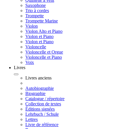
Quintette à vent
Saxophone
Trio à cordes
Trompette
Trompette Marine
Violon
Violon Alto et Piano
Violon et Piano
Violon et Piano
Violoncelle
Violoncelle et Orgue
Violoncelle et Piano
Voix
Livres
Livres anciens
Autobiographie
Biographie
Catalogue / répertoire
Collection de textes
Éditions signées
Lehrbuch / Schule
Lettres
Livre de référence