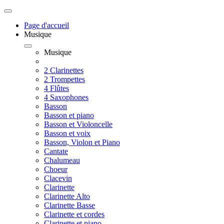
Page d'accueil
Musique
Musique
2 Clarinettes
2 Trompettes
4 Flûtes
4 Saxophones
Basson
Basson et piano
Basson et Violoncelle
Basson et voix
Basson, Violon et Piano
Cantate
Chalumeau
Choeur
Clacevin
Clarinette
Clarinette Alto
Clarinette Basse
Clarinette et cordes
Clarinette et piano