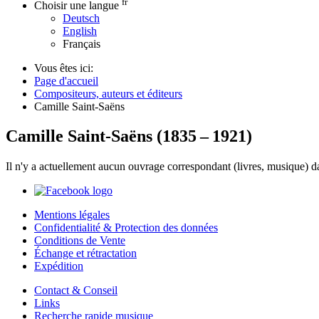
fr
Choisir une langue
Deutsch
English
Français
Vous êtes ici:
Page d'accueil
Compositeurs, auteurs et éditeurs
Camille Saint-Saëns
Camille Saint-Saëns
(
1835
–
1921
)
Il n'y a actuellement aucun ouvrage correspondant (livres, musique) d
Mentions légales
Confidentialité & Protection des données
Conditions de Vente
Échange et rétractation
Expédition
Contact & Conseil
Links
Recherche rapide musique