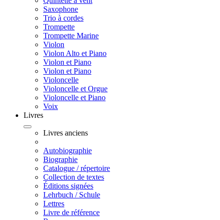
Quintette à vent
Saxophone
Trio à cordes
Trompette
Trompette Marine
Violon
Violon Alto et Piano
Violon et Piano
Violon et Piano
Violoncelle
Violoncelle et Orgue
Violoncelle et Piano
Voix
Livres
Livres anciens
Autobiographie
Biographie
Catalogue / répertoire
Collection de textes
Éditions signées
Lehrbuch / Schule
Lettres
Livre de référence