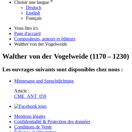
fr
Choisir une langue
Deutsch
English
Français
Vous êtes ici:
Page d'accueil
Compositeurs, auteurs et éditeurs
Walther von der Vogelweide
Walther von der Vogelweide
(
1170
–
1230
)
Les ouvrages suivants sont disponibles chez nous :
Minnesang und Spruchdichtung
Article :
CME_ANT_059
Mentions légales
Confidentialité & Protection des données
Conditions de Vente