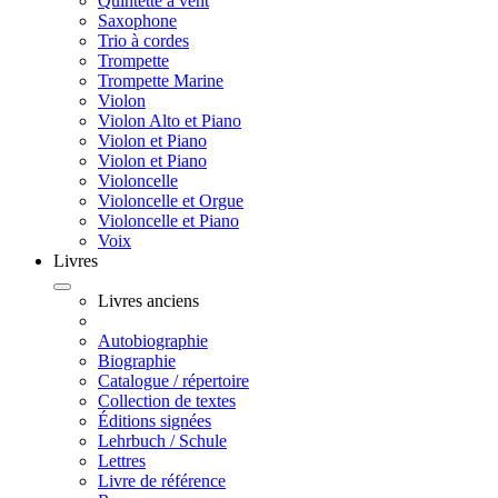
Quintette à vent
Saxophone
Trio à cordes
Trompette
Trompette Marine
Violon
Violon Alto et Piano
Violon et Piano
Violon et Piano
Violoncelle
Violoncelle et Orgue
Violoncelle et Piano
Voix
Livres
Livres anciens
Autobiographie
Biographie
Catalogue / répertoire
Collection de textes
Éditions signées
Lehrbuch / Schule
Lettres
Livre de référence