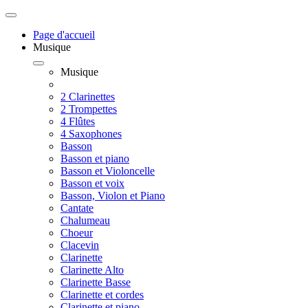
Page d'accueil
Musique
Musique
2 Clarinettes
2 Trompettes
4 Flûtes
4 Saxophones
Basson
Basson et piano
Basson et Violoncelle
Basson et voix
Basson, Violon et Piano
Cantate
Chalumeau
Choeur
Clacevin
Clarinette
Clarinette Alto
Clarinette Basse
Clarinette et cordes
Clarinette et piano