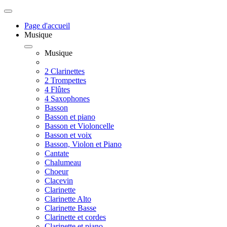
Page d'accueil
Musique
Musique
2 Clarinettes
2 Trompettes
4 Flûtes
4 Saxophones
Basson
Basson et piano
Basson et Violoncelle
Basson et voix
Basson, Violon et Piano
Cantate
Chalumeau
Choeur
Clacevin
Clarinette
Clarinette Alto
Clarinette Basse
Clarinette et cordes
Clarinette et piano