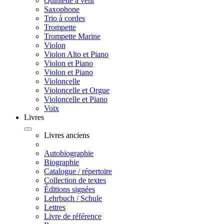
Quintette à vent
Saxophone
Trio à cordes
Trompette
Trompette Marine
Violon
Violon Alto et Piano
Violon et Piano
Violon et Piano
Violoncelle
Violoncelle et Orgue
Violoncelle et Piano
Voix
Livres
Livres anciens
Autobiographie
Biographie
Catalogue / répertoire
Collection de textes
Éditions signées
Lehrbuch / Schule
Lettres
Livre de référence