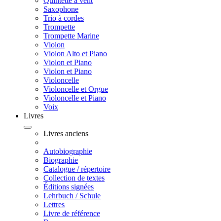
Quintette à vent
Saxophone
Trio à cordes
Trompette
Trompette Marine
Violon
Violon Alto et Piano
Violon et Piano
Violon et Piano
Violoncelle
Violoncelle et Orgue
Violoncelle et Piano
Voix
Livres
Livres anciens
Autobiographie
Biographie
Catalogue / répertoire
Collection de textes
Éditions signées
Lehrbuch / Schule
Lettres
Livre de référence