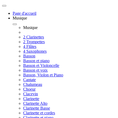
Page d'accueil
Musique
Musique
2 Clarinettes
2 Trompettes
4 Flûtes
4 Saxophones
Basson
Basson et piano
Basson et Violoncelle
Basson et voix
Basson, Violon et Piano
Cantate
Chalumeau
Choeur
Clacevin
Clarinette
Clarinette Alto
Clarinette Basse
Clarinette et cordes
Clarinette et piano