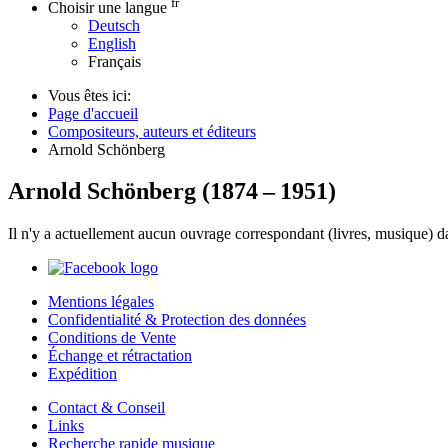
fr
Choisir une langue
Deutsch
English
Français
Vous êtes ici:
Page d'accueil
Compositeurs, auteurs et éditeurs
Arnold Schönberg
Arnold Schönberg
(
1874
–
1951
)
Il n'y a actuellement aucun ouvrage correspondant (livres, musique) d
Mentions légales
Confidentialité & Protection des données
Conditions de Vente
Échange et rétractation
Expédition
Contact & Conseil
Links
Recherche rapide musique