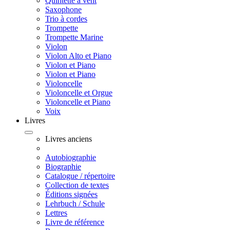
Quintette à vent
Saxophone
Trio à cordes
Trompette
Trompette Marine
Violon
Violon Alto et Piano
Violon et Piano
Violon et Piano
Violoncelle
Violoncelle et Orgue
Violoncelle et Piano
Voix
Livres
Livres anciens
Autobiographie
Biographie
Catalogue / répertoire
Collection de textes
Éditions signées
Lehrbuch / Schule
Lettres
Livre de référence