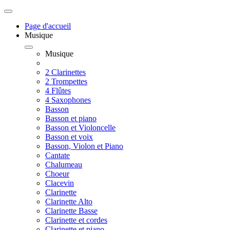
Page d'accueil
Musique
Musique
2 Clarinettes
2 Trompettes
4 Flûtes
4 Saxophones
Basson
Basson et piano
Basson et Violoncelle
Basson et voix
Basson, Violon et Piano
Cantate
Chalumeau
Choeur
Clacevin
Clarinette
Clarinette Alto
Clarinette Basse
Clarinette et cordes
Clarinette et piano