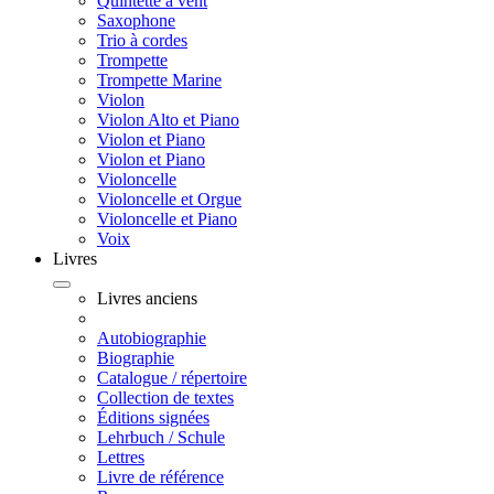
Quintette à vent
Saxophone
Trio à cordes
Trompette
Trompette Marine
Violon
Violon Alto et Piano
Violon et Piano
Violon et Piano
Violoncelle
Violoncelle et Orgue
Violoncelle et Piano
Voix
Livres
Livres anciens
Autobiographie
Biographie
Catalogue / répertoire
Collection de textes
Éditions signées
Lehrbuch / Schule
Lettres
Livre de référence