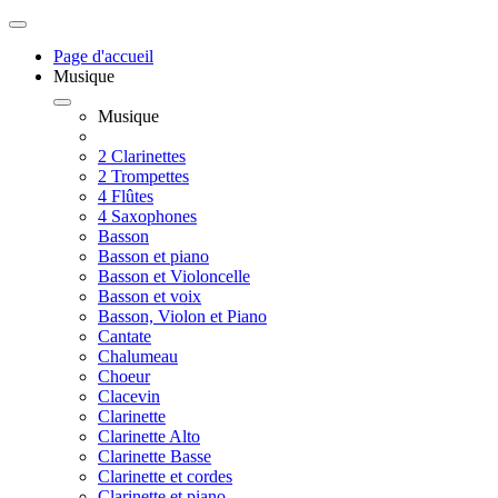
Page d'accueil
Musique
Musique
2 Clarinettes
2 Trompettes
4 Flûtes
4 Saxophones
Basson
Basson et piano
Basson et Violoncelle
Basson et voix
Basson, Violon et Piano
Cantate
Chalumeau
Choeur
Clacevin
Clarinette
Clarinette Alto
Clarinette Basse
Clarinette et cordes
Clarinette et piano