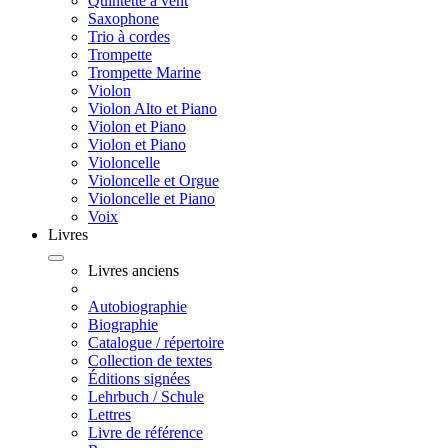
Quintette à vent
Saxophone
Trio à cordes
Trompette
Trompette Marine
Violon
Violon Alto et Piano
Violon et Piano
Violon et Piano
Violoncelle
Violoncelle et Orgue
Violoncelle et Piano
Voix
Livres
Livres anciens
Autobiographie
Biographie
Catalogue / répertoire
Collection de textes
Éditions signées
Lehrbuch / Schule
Lettres
Livre de référence