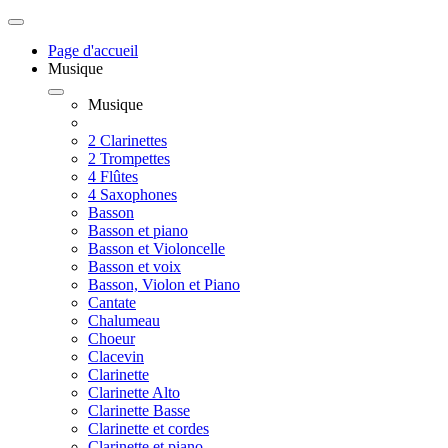
Page d'accueil
Musique
Musique
2 Clarinettes
2 Trompettes
4 Flûtes
4 Saxophones
Basson
Basson et piano
Basson et Violoncelle
Basson et voix
Basson, Violon et Piano
Cantate
Chalumeau
Choeur
Clacevin
Clarinette
Clarinette Alto
Clarinette Basse
Clarinette et cordes
Clarinette et piano