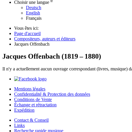
fr
Choisir une langue
Deutsch
English
Français
Vous êtes ici:
Page d'accueil
Compositeurs, auteurs et éditeurs
Jacques Offenbach
Jacques Offenbach
(
1819
–
1880
)
Il n'y a actuellement aucun ouvrage correspondant (livres, musique) d
Mentions légales
Confidentialité & Protection des données
Conditions de Vente
Échange et rétractation
Expédition
Contact & Conseil
Links
Recherche rapide musique